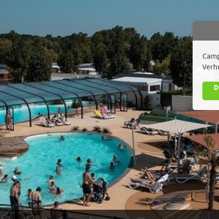
Camp
Verh
D