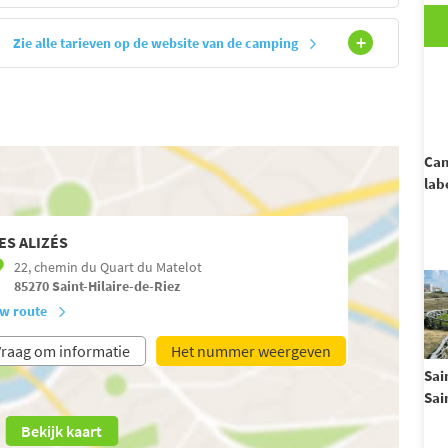
Zie alle tarieven op de website van de camping
Cam
lab
ES ALIZÉS
22, chemin du Quart du Matelot
85270
Saint-Hilaire-de-Riez
w route
raag om informatie
Het nummer weergeven
Sai
Sai
Bekijk kaart