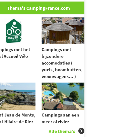
Thema's CampingFrance.com
pings met het
Campings met
el Accueil Vélo
bijzondere
accomodaties (
yurts, boomhutten,
woonwagens... )
nt Jean de Monts,
Campings aan een
nt Hilaire de Riez
meer of rivier
Alle thema's