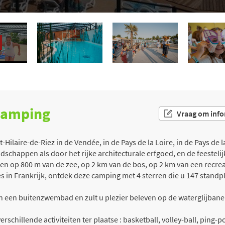
 camping
Vraag om info
ilaire-de-Riez in de Vendée, in de Pays de la Loire, in de Pays de la
schappen als door het rijke architecturale erfgoed, en de feestel
gen op 800 m van de zee, op 2 km van de bos, op 2 km van een recrea
in Frankrijk, ontdek deze camping met 4 sterren die u 147 standpl
an een buitenzwembad en zult u plezier beleven op de waterglijban
rschillende activiteiten ter plaatse : basketball, volley-ball, ping