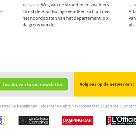
Weg van de stranden en kwelders
10/07/2025
20/
e-
strekt de Haut Bocage Vendéen zich uit over
Atl
het noordoosten van het departement, op
van
de grens van de ...
als
Volg ons op de netwerken :
Inschrijven to our newsletter
Wettelijke bepalingen
Algemene Gebruiksvoorwaarden
Reclame
Contact