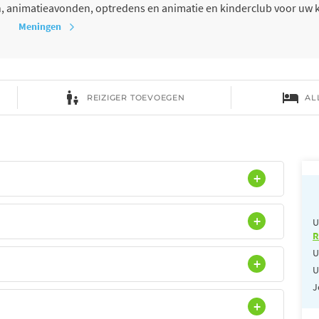
, animatieavonden, optredens en animatie en kinderclub voor uw 
Meningen
U
R
U
U
J