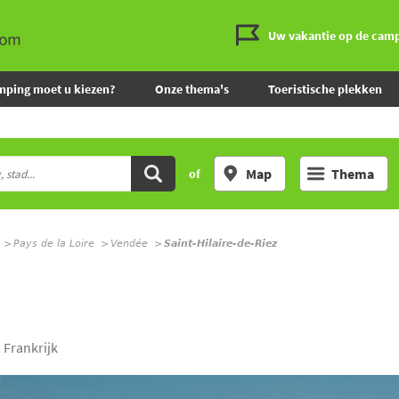
Uw vakantie op de cam
mping moet u kiezen?
Onze thema's
Toeristische plekken
Map
Thema
of
Pays de la Loire
Vendée
Saint-Hilaire-de-Riez
 Frankrijk