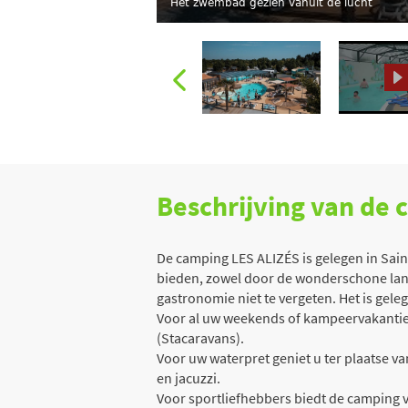
Het zwembad gezien vanuit de lucht
Beschrijving van de
De camping LES ALIZÉS is gelegen in Saint-H
bieden, zowel door de wonderschone land
gastronomie niet te vergeten. Het is gele
Voor al uw weekends of kampeervakanties 
(Stacaravans).
Voor uw waterpret geniet u ter plaatse v
en jacuzzi.
Voor sportliefhebbers biedt de camping ve