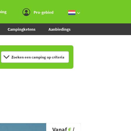
Ga naar menu
Ga naar inhoud
Ga naar zoeken
ping
Pro-gebied
Campingketens
Aanbiedings
Zoeken een camping op criteria
Vanaf
€
/