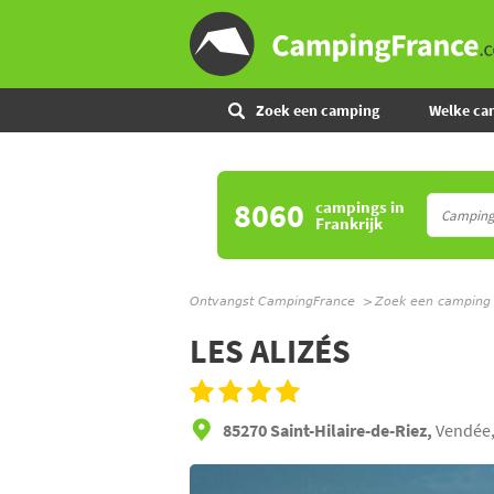
Zoek een camping
Welke ca
8060
campings
in
Frankrijk
Ontvangst CampingFrance
Zoek een camping
LES ALIZÉS
85270 Saint-Hilaire-de-Riez,
Vendée,