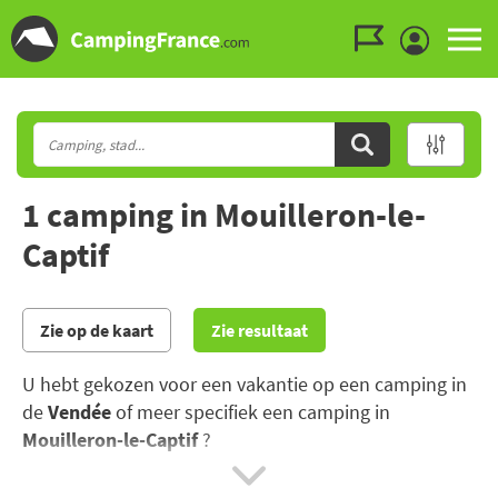
Ga naar menu
Ga naar inhoud
Ga naar zoeken
1 camping in Mouilleron-le-
Captif
Zie op de kaart
Zie resultaat
U hebt gekozen voor een vakantie op een camping in
de
Vendée
of meer specifiek een camping in
Mouilleron-le-Captif
?
De Vendée is beroemd om zijn lange zandstranden,