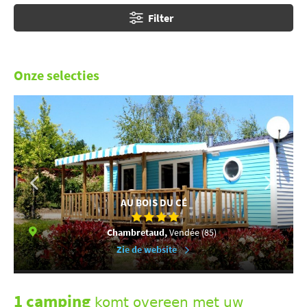
Filter
Onze selecties
AU BOIS DU CÉ
Chambretaud,
Vendée (85)
Zie de website
1 camping
komt overeen met uw