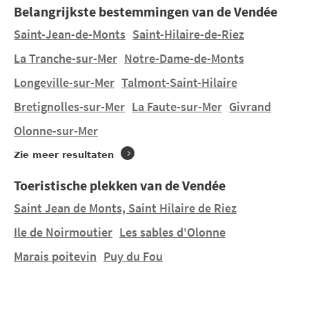
Belangrijkste bestemmingen van de Vendée
de wateractiviteiten die u er kunt beoefenen en de
gastronomische specialiteiten die u kunt proeven.
Saint-Jean-de-Monts
Saint-Hilaire-de-Riez
La Tranche-sur-Mer
Notre-Dame-de-Monts
U wilt verblijven in een tent, een stacaravan huren in
Longeville-sur-Mer
Talmont-Saint-Hilaire
Mouilleron-le-Captif
op een mooie 4- of 5-
sterrencamping ? U vindt 1 camping in
Mouilleron-le-
Bretignolles-sur-Mer
La Faute-sur-Mer
Givrand
Captif
. Ontdek L'AMBOIS.
Olonne-sur-Mer
Zie meer resultaten
Toeristische plekken van de Vendée
Saint Jean de Monts, Saint Hilaire de Riez
Ile de Noirmoutier
Les sables d'Olonne
Marais poitevin
Puy du Fou