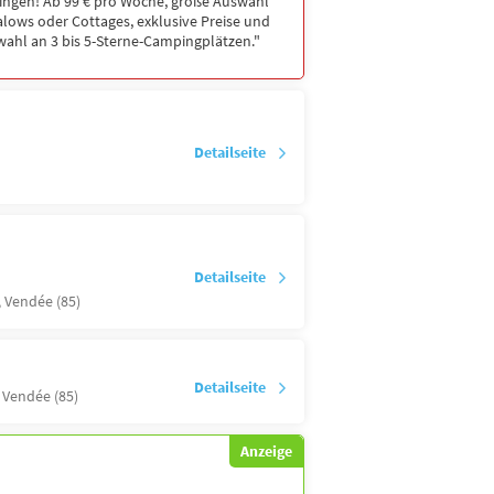
ingen! Ab 99 € pro Woche, große Auswahl
lows oder Cottages, exklusive Preise und
ahl an 3 bis 5-Sterne-Campingplätzen."
Detailseite
Detailseite
,
Vendée (85)
Detailseite
,
Vendée (85)
Anzeige