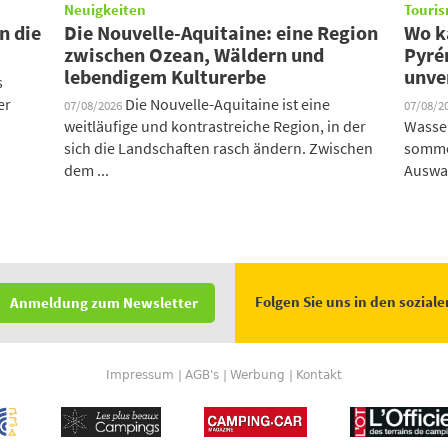
Neuigkeiten
Touris
n die
Die Nouvelle-Aquitaine: eine Region
Wo k
zwischen Ozean, Wäldern und
Pyré
lebendigem Kulturerbe
unve
s
er
Die Nouvelle-Aquitaine ist eine
07/08/2026
07/08/2
weitläufige und kontrastreiche Region, in der
Wasser
sich die Landschaften rasch ändern. Zwischen
sommer
dem ...
Auswah
Folgen Sie uns in den sozial
Anmeldung zum Newsletter
Impressum
AGB's
Werbung
Kontakt