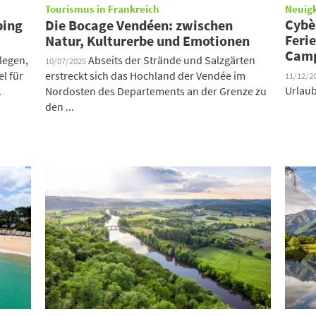
Tourismus in Frankreich
Neuig
Cybè
ping
Die Bocage Vendéen: zwischen
Ferie
Natur, Kulturerbe und Emotionen
Camp
legen,
Abseits der Strände und Salzgärten
10/07/2025
el für
erstreckt sich das Hochland der Vendée im
11/12/2
Urlaub
.
Nordosten des Departements an der Grenze zu
den ...