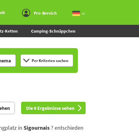
Zum Menü gehen
Zum Inhalt gehen
Zur Suche gehen
aub
Pro-Bereich
tz-Ketten
Camping-Schnäppchen
hema
Per Kriterien suchen
sehen
Die 6 Ergebnisse sehen
ngplatz in
Sigournais
? entschieden