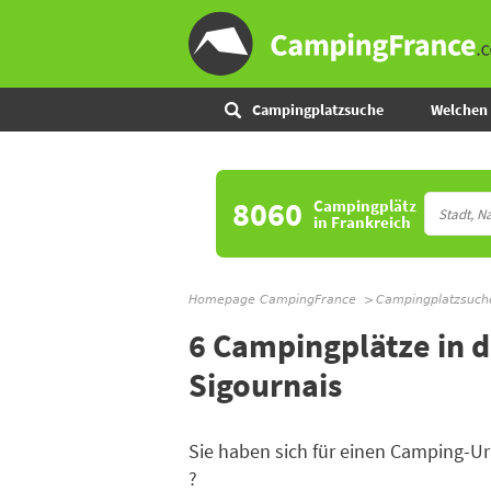
Campingplatzsuche
Welchen 
8060
Campingplätz
in Frankreich
Homepage CampingFrance
Campingplatzsuch
6 Campingplätze in 
Sigournais
Sie haben sich für einen Camping-
?