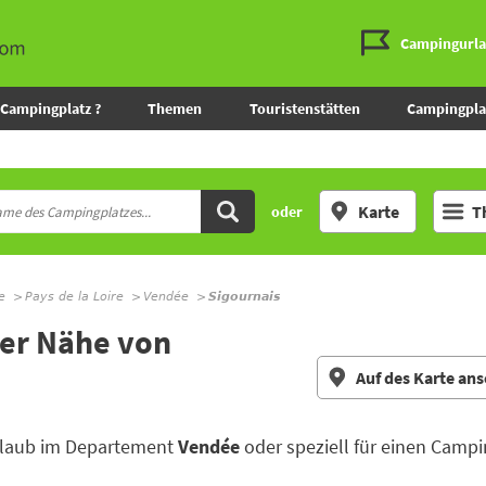
Campingurl
Campingplatz ?
Themen
Touristenstätten
Campingpla
Karte
T
oder
e
Pays de la Loire
Vendée
Sigournais
der Nähe von
Auf des Karte an
Urlaub im Departement
Vendée
oder speziell für einen Campi