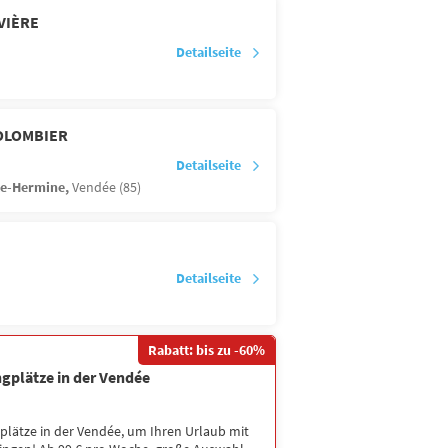
VIÈRE
Detailseite
OLOMBIER
Detailseite
te-Hermine,
Vendée (85)
Detailseite
Rabatt: bis zu -60%
ngplätze in der Vendée
plätze in der Vendée, um Ihren Urlaub mit