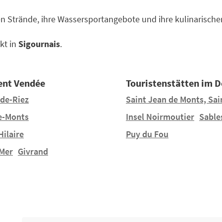
en Strände, ihre Wassersportangebote und ihre kulinarischen
kt in
Sigournais
.
ent Vendée
Touristenstätten im 
-de-Riez
Saint Jean de Monts, Sain
e-Monts
Insel Noirmoutier
Sable
ilaire
Puy du Fou
-Mer
Givrand