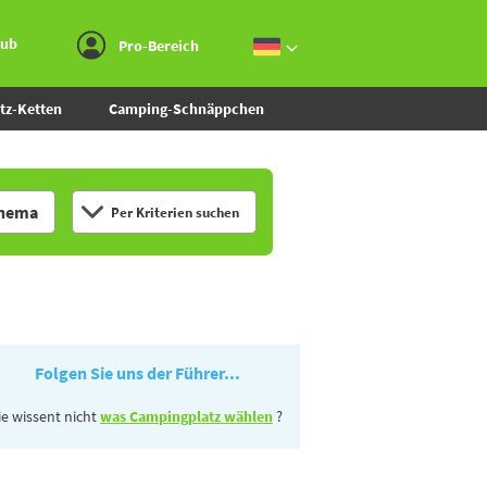
Zum Menü gehen
Zum Inhalt gehen
Zur Suche gehen
aub
Pro-Bereich
tz-Ketten
Camping-Schnäppchen
hema
Per Kriterien suchen
Folgen Sie uns der Führer...
ie wissent nicht
was Campingplatz wählen
?