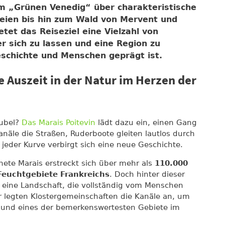
im
„Grünen Venedig“
über charakteristische
teien bis hin zum Wald von Mervent und
etet das Reiseziel eine Vielzahl von
er sich zu lassen und eine Region zu
schichte und Menschen geprägt ist.
e Auszeit in der Natur im Herzen der
rubel?
Das Marais Poitevin
lädt dazu ein, einen Gang
anäle die Straßen, Ruderboote gleiten lautlos durch
jeder Kurve verbirgt sich eine neue Geschichte.
nete Marais erstreckt sich über mehr als
110.000
Feuchtgebiete Frankreichs
. Doch hinter dieser
h eine Landschaft, die vollständig vom Menschen
er legten Klostergemeinschaften die Kanäle an, um
 und eines der bemerkenswertesten Gebiete im