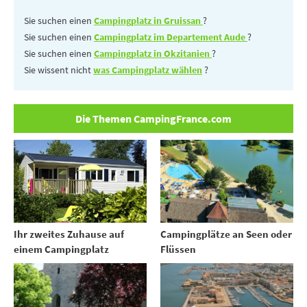
Sie suchen einen
Campingplatz in Gruissan
?
Sie suchen einen
Campingplatz im Departement Aude
?
Sie suchen einen
Campingplatz in Okzitanien
?
Sie wissent nicht
was Campingplatz wählen
?
Die Themen CampingFrance.com
Ihr zweites Zuhause auf
Campingplätze an Seen oder
einem Campingplatz
Flüssen