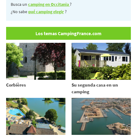
Busca un
camping en Occitania
?
¿No sabe
qué camping elegir
?
Los temas CampingFrance.com
Su segunda casa en un
Corbières
camping