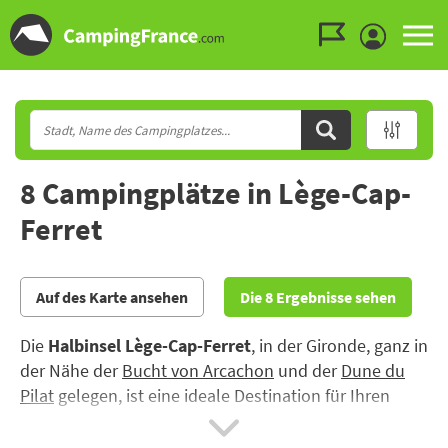
Zum Menü gehen
Zum Inhalt gehen
Zur Suche gehen
8 Campingplätze in Lège-Cap-
Ferret
Auf des Karte ansehen
Die 8 Ergebnisse sehen
Die
Halbinsel Lège-Cap-Ferret
, in der Gironde, ganz in
der Nähe der
Bucht von Arcachon
und der
Dune du
Pilat
gelegen, ist eine ideale Destination für Ihren
Familienurlaub auf dem Campingplatz.
Was gibt es in
Lège-Cap-Ferret
zu sehen? Erklimmen