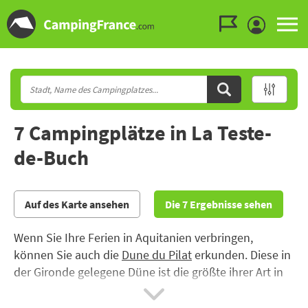
Zum Menü gehen
Zum Inhalt gehen
Zur Suche gehen
7 Campingplätze in La Teste-
de-Buch
Auf des Karte ansehen
Die 7 Ergebnisse sehen
Wenn Sie Ihre Ferien in Aquitanien verbringen,
können Sie auch die
Dune du Pilat
erkunden. Diese in
der Gironde gelegene Düne ist die größte ihrer Art in
Europa und liegt am Eingang der
Bucht von Arcachon
.
Genießen Sie während Ihres Urlaubs auf dem