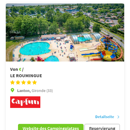
Von
€
/
LE ROUMINGUE
Lanton,
Gironde (33)
Detailseite
Website des Campingplatzes
Reservierung