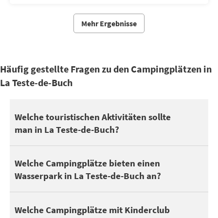
Mehr Ergebnisse
Häufig gestellte Fragen zu den Campingplätzen in
La Teste-de-Buch
La Teste-de-Buch befindet sich in der Nähe von Bassin d’Arcach
Welche touristischen Aktivitäten sollte
man in La Teste-de-Buch?
Sie können auch ihren Urlaub in La Teste-de-Buch nutzen, um dies
Entdecken Sie auf der Naturseite Grand Site de la Dune du Pilat,
5 Campingplätze in La Teste-de-Buch verfügen über einen Swim
Welche Campingplätze bieten einen
Um mit den Kindern auszugehen, nutzen Sie die Attraktionen in d
Wasserpark in La Teste-de-Buch an?
Kinder und Jugendliche schätzen das Zelten, um neue Freunde z
Welche Campingplätze mit Kinderclub