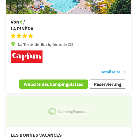
Von
€
/
LA PINÈDA
La Teste-de-Buch,
Gironde (33)
Detailseite
Website des Campingplatzes
Reservierung
LES BONNES VACANCES