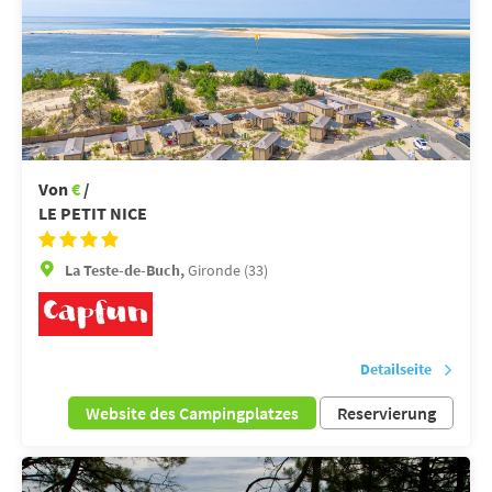
Von
€
/
LE PETIT NICE
La Teste-de-Buch,
Gironde (33)
Detailseite
Website des Campingplatzes
Reservierung