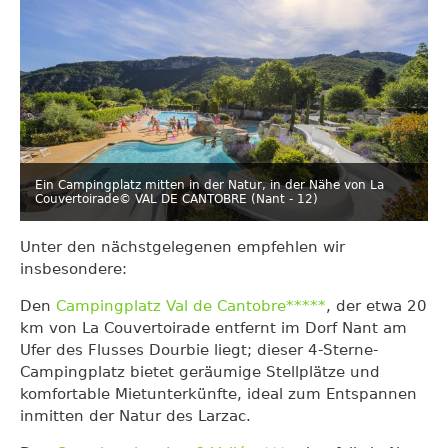
Ein Campingplatz mitten in der Natur, in der Nähe von La
Couvertoirade
© VAL DE CANTOBRE (Nant - 12)
Unter den nächstgelegenen empfehlen wir
insbesondere:
Den
Campingplatz Val de Cantobre*****
, der etwa 20
km von La Couvertoirade entfernt im Dorf Nant am
Ufer des Flusses Dourbie liegt; dieser 4-Sterne-
Campingplatz bietet geräumige Stellplätze und
komfortable Mietunterkünfte, ideal zum Entspannen
inmitten der Natur des Larzac.