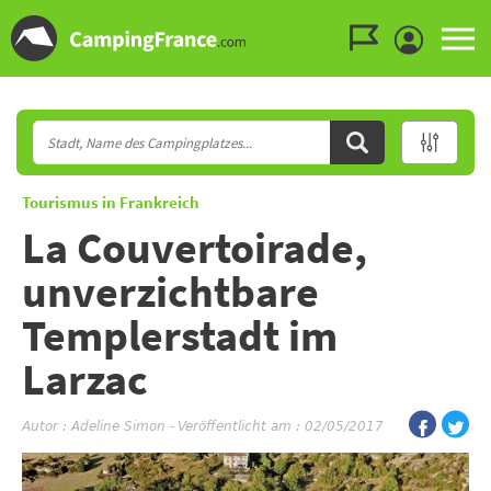
Zum Menü gehen
Zum Inhalt gehen
Zur Suche gehen
Tourismus in Frankreich
La Couvertoirade,
unverzichtbare
Templerstadt im
Larzac
Autor :
Adeline Simon
-
Veröffentlicht am : 02/05/2017