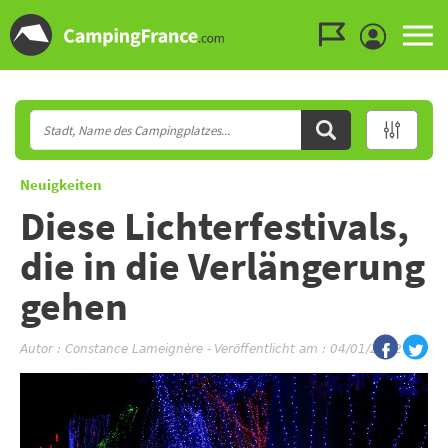
Zum Menü gehen
Zum Inhalt gehen
Zur Suche gehen
Neuigkeiten
Diese Lichterfestivals,
die in die Verlängerung
gehen
Autor :
Constance Lameignère
-
Veröffentlicht am : 04/01/2022