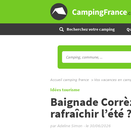
Recherchez votre camping
Qu
Accueil camping france
Vos vacances en cam
Idées tourisme
Baignade Corrèz
rafraîchir l’été 
par
Adeline Simon
-
le 30/06/2026