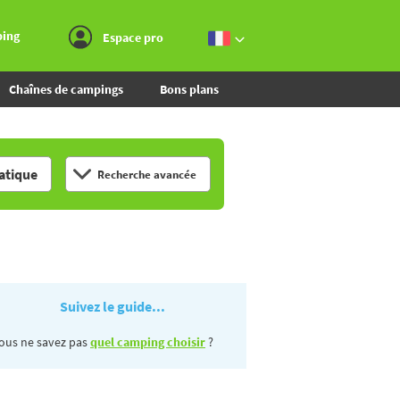
Aller au menu
Aller au contenu
Aller à la recherche
ping
Espace pro
Chaînes de campings
Bons plans
tique
Recherche avancée
Suivez le guide...
ous ne savez pas
quel camping choisir
?