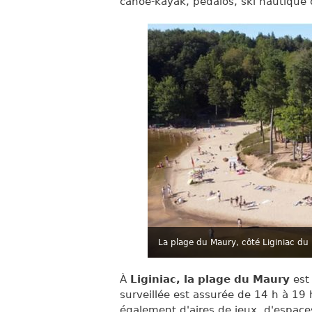
canoë-kayak, pédalos, ski nautique o
La plage du Maury, côté Liginiac du 
À
Liginiac, la plage du Maury
est
surveillée est assurée de 14 h à 19 h
également d'aires de jeux, d'espace