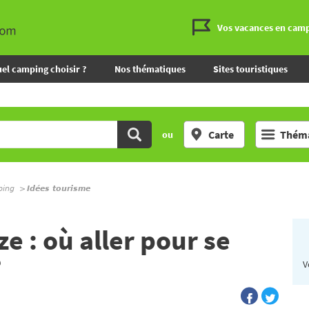
Vos vacances en cam
el camping choisir ?
Nos thématiques
Sites touristiques
Carte
Théma
ou
ping
Idées tourisme
e : où aller pour se
?
V