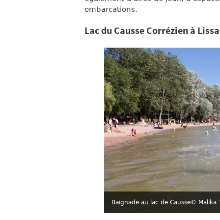
embarcations.
Lac du Causse Corrézien à Liss
Baignade au lac de Causse
© Malika 