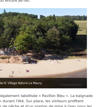
u encore jet-ski.
lac
© Village Nature Le Maury
 également labellisée « Pavillon Bleu ». La baignade
 durant l'été. Sur place, les visiteurs profitent
s de pêche et d'un ponton de mise à l'eau pour les