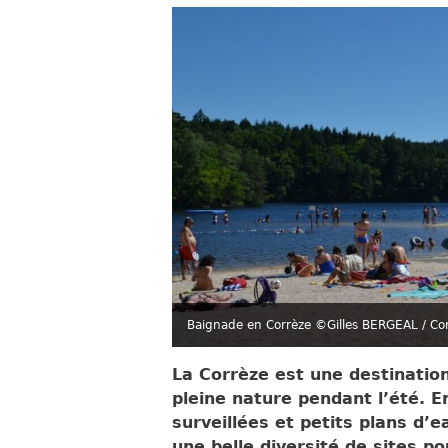
Baignade en Corrèze ©Gilles BERGEAL / Co
La Corrèze est une destination
pleine nature pendant l’été. 
surveillées et petits plans d’e
une belle diversité de sites po