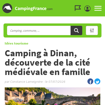
Aller au menu
Aller au contenu
Aller à la recherche
Idées tourisme
Camping à Dinan,
découverte de la cité
médiévale en famille
par
Constance Lameignère
-
le 07/07/2026