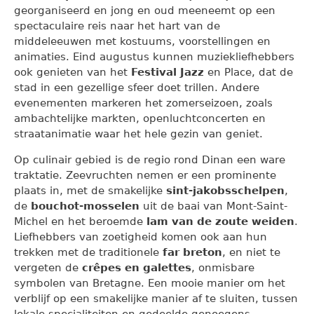
georganiseerd en jong en oud meeneemt op een
spectaculaire reis naar het hart van de
middeleeuwen met kostuums, voorstellingen en
animaties. Eind augustus kunnen muziekliefhebbers
ook genieten van het
Festival Jazz
en Place, dat de
stad in een gezellige sfeer doet trillen. Andere
evenementen markeren het zomerseizoen, zoals
ambachtelijke markten, openluchtconcerten en
straatanimatie waar het hele gezin van geniet.
Op culinair gebied is de regio rond Dinan een ware
traktatie. Zeevruchten nemen er een prominente
plaats in, met de smakelijke
sint-jakobsschelpen
,
de
bouchot-mosselen
uit de baai van Mont-Saint-
Michel en het beroemde
lam van de zoute weiden
.
Liefhebbers van zoetigheid komen ook aan hun
trekken met de traditionele
far breton
, en niet te
vergeten de
crêpes en galettes
, onmisbare
symbolen van Bretagne. Een mooie manier om het
verblijf op een smakelijke manier af te sluiten, tussen
lokale specialiteiten en gedeelde genoegens.