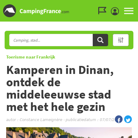
Ga naar menu
Ga naar inhoud
Ga naar zoeken
Toerisme naar Frankrijk
Kamperen in Dinan,
ontdek de
middeleeuwse stad
met het hele gezin
autor :
Constance Lameignère
-
publicatiedatum : 07/07/2026