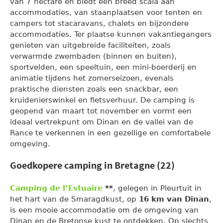
van 7 hectare en biedt een breed scala aan
accommodaties, van staanplaatsen voor tenten en
campers tot stacaravans, chalets en bijzondere
accommodaties. Ter plaatse kunnen vakantiegangers
genieten van uitgebreide faciliteiten, zoals
verwarmde zwembaden (binnen en buiten),
sportvelden, een speeltuin, een mini-boerderij en
animatie tijdens het zomerseizoen, evenals
praktische diensten zoals een snackbar, een
kruidenierswinkel en fietsverhuur. De camping is
geopend van maart tot november en vormt een
ideaal vertrekpunt om Dinan en de vallei van de
Rance te verkennen in een gezellige en comfortabele
omgeving.
Goedkopere camping in Bretagne (22)
Camping de l’Estuaire
**
, gelegen in Pleurtuit in
het hart van de Smaragdkust, op
16 km van Dinan
,
is een mooie accommodatie om de omgeving van
Dinan en de Bretonse kust te ontdekken. Op slechts