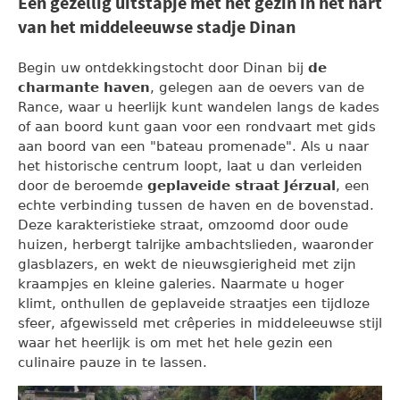
Een gezellig uitstapje met het gezin in het hart
van het middeleeuwse stadje Dinan
Begin uw ontdekkingstocht door Dinan bij
de
charmante haven
, gelegen aan de oevers van de
Rance, waar u heerlijk kunt wandelen langs de kades
of aan boord kunt gaan voor een rondvaart met gids
aan boord van een "bateau promenade". Als u naar
het historische centrum loopt, laat u dan verleiden
door de beroemde
geplaveide straat Jérzual
, een
echte verbinding tussen de haven en de bovenstad.
Deze karakteristieke straat, omzoomd door oude
huizen, herbergt talrijke ambachtslieden, waaronder
glasblazers, en wekt de nieuwsgierigheid met zijn
kraampjes en kleine galeries. Naarmate u hoger
klimt, onthullen de geplaveide straatjes een tijdloze
sfeer, afgewisseld met crêperies in middeleeuwse stijl
waar het heerlijk is om met het hele gezin een
culinaire pauze in te lassen.