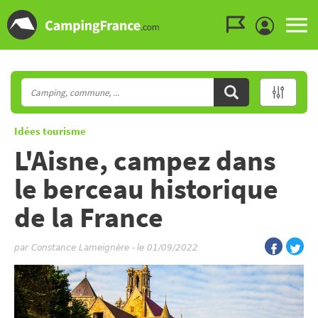
Aller au menu
Aller au contenu
Aller à la recherche
Idées tourisme
L'Aisne, campez dans
le berceau historique
de la France
par
Constance Lameignère
-
le 01/09/2022