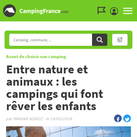
Aller au menu
Aller au contenu
Aller à la recherche
Avant de choisir son camping
Entre nature et
animaux : les
campings qui font
rêver les enfants
par
MARIAM AZAÏEZ
-
le 18/05/2026