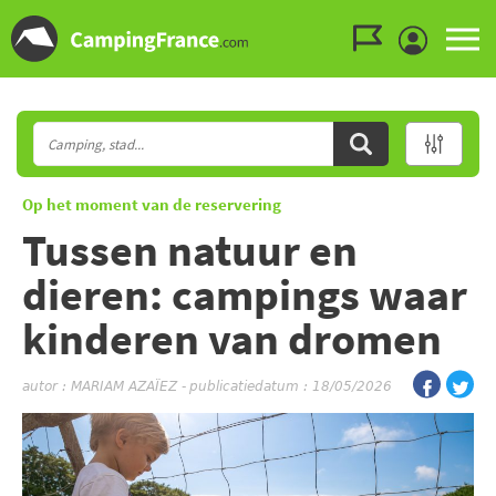
Ga naar menu
Ga naar inhoud
Ga naar zoeken
Op het moment van de reservering
Tussen natuur en
dieren: campings waar
kinderen van dromen
autor :
MARIAM AZAÏEZ
-
publicatiedatum : 18/05/2026