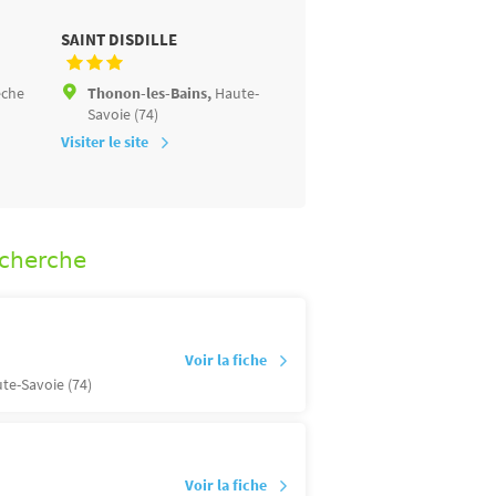
SAINT DISDILLE
LES JARDINS DE PRIVAS
èche
Thonon-les-Bains,
Haute-
Privas,
Ardèche (07)
Savoie (74)
Visiter le site
Visiter le site
echerche
Voir la fiche
te-Savoie (74)
Voir la fiche