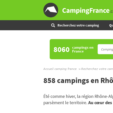
Recherchez votre camping
Qu
8060
campings
en
France
Accueil camping france
Recherchez votre ca
858 campings en Rh
Été comme hiver, la région Rhône-Al
parsèment le territoire.
Au cœur des