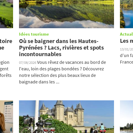
Idées tourisme
Actual
Les 
toire
Où se baigner dans les Hautes-
ne
Pyrénées ? Lacs, rivières et spots
13/01/2
incontournables
d’un f
France.
égion
Vous rêvez de vacances au bord de
07/08/2026
ngent
l'eau, loin des plages bondées ? Découvrez
forêts
notre sélection des plus beaux lieux de
baignade dans les ...