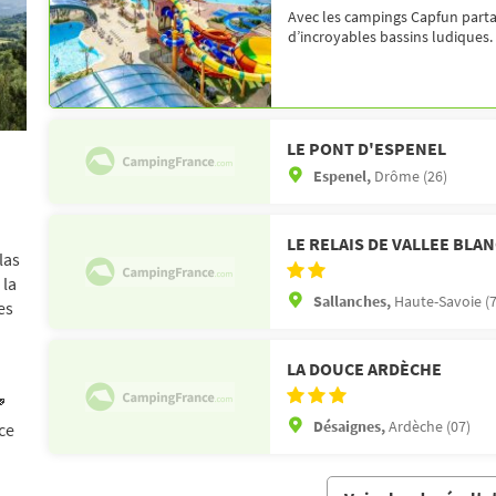
Avec les campings Capfun partag
d’incroyables bassins ludiques.
LE PONT D'ESPENEL
Espenel,
Drôme (26)
LE RELAIS DE VALLEE BLA
las
 la
Sallanches,
Haute-Savoie (7
es
LA DOUCE ARDÈCHE

Désaignes,
Ardèche (07)
ce