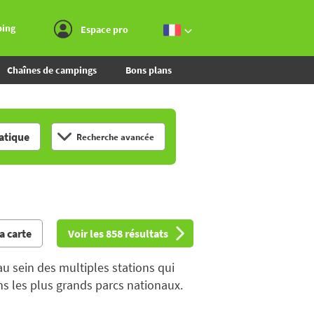
Aller au menu
Aller au contenu
Aller à la recherche
ping
Espace pro
Chaînes de campings
Bons plans
tique
Recherche avancée
la carte
Voir les 858 résultats
u sein des multiples stations qui
ns les plus grands parcs nationaux.