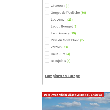
Cévennes
(9)
Gorges de l'Ardèche
(80)
Lac Léman
(23)
Lac du Bourget
(9)
Lac d'Annecy
(29)
Pays du Mont Blanc
(22)
Vercors
(33)
Haut-Jura
(4)
Beaujolais
(3)
Campings en Europe
Découvrez Yelloh! Village Les Bois du Châtelas