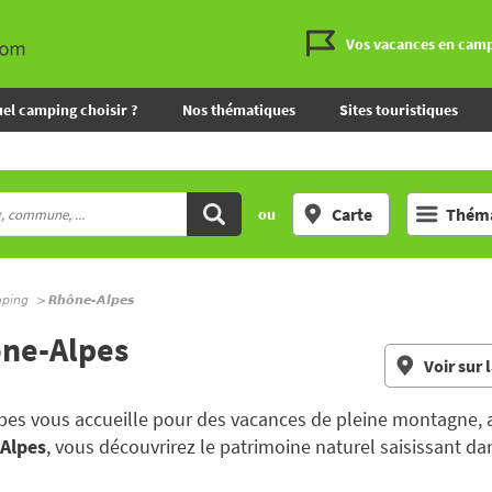
Vos vacances en cam
el camping choisir ?
Nos thématiques
Sites touristiques
Carte
Théma
ou
mping
Rhône-Alpes
ône-Alpes
Voir sur 
pes vous accueille pour des vacances de pleine montagne, a
 Alpes
, vous découvrirez le patrimoine naturel saisissant da