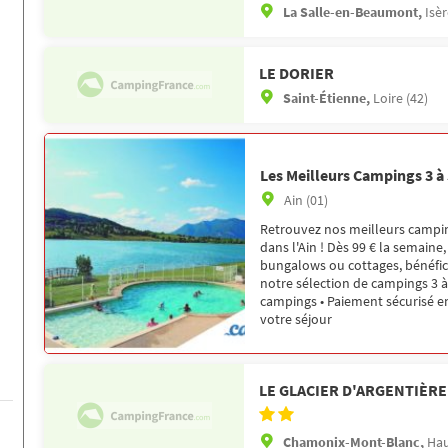
La Salle-en-Beaumont,
Isèr
LE DORIER
Saint-Étienne,
Loire (42)
Les Meilleurs Campings 3 à 
Ain (01)
Retrouvez nos meilleurs campin
dans l'Ain ! Dès 99 € la semaine
bungalows ou cottages, bénéfici
notre sélection de campings 3 à 
campings • Paiement sécurisé en
votre séjour
LE GLACIER D'ARGENTIÈRE
Chamonix-Mont-Blanc,
Hau