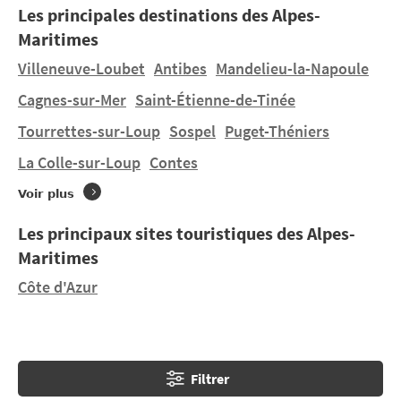
Les principales destinations des Alpes-
méditerranéenne pendant vos vacances au camping
Maritimes
dans les Alpes-Maritimes, des stations balnéaires de
la Côte d’Azur à l'arrière-pays.
Villeneuve-Loubet
Antibes
Mandelieu-la-Napoule
Cagnes-sur-Mer
Saint-Étienne-de-Tinée
Aucun camping ne se trouve directement à
Courmes
.
Tourrettes-sur-Loup
Sospel
Puget-Théniers
En revanche, CampingFrance.com vous aide à trouver
un des 4 campings à proximité de Courmes : 1
La Colle-sur-Loup
Contes
camping à
Vence à 7,36 km
, 1 camping à
Cagnes-sur-
Voir plus
Mer à 13,26 km
, 1 camping à
La Colle-sur-Loup à
8,25 km
.
Les principaux sites touristiques des Alpes-
Maritimes
Côte d'Azur
Filtrer