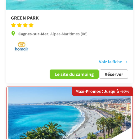
GREEN PARK
Cagnes-sur-Mer,
Alpes-Maritimes (06)
Voir la fiche
Le site du camping
Réserver
Maxi-Promos : Jusqu'à -60%