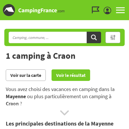
Aller au menu
Aller au contenu
Aller à la recherche
1 camping à Craon
Voir sur la carte
Voir le résultat
Vous avez choisi des vacances en camping dans la
Mayenne
ou plus particulièrement un camping à
Craon
?
En vacances au camping en Mayenne, contemplez un
Les principales destinations de la Mayenne
pays de caractère. Châteaux et jardins fleuris