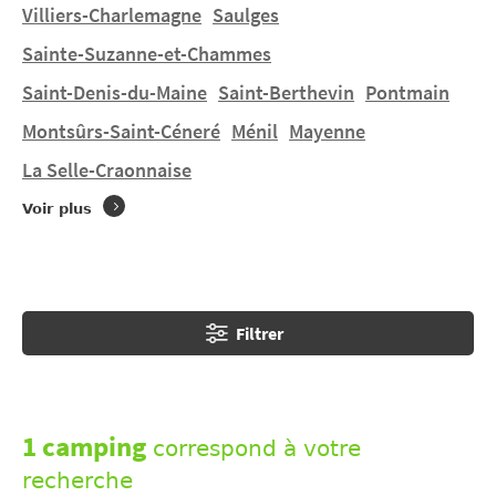
dévoilent un pays authentique où l’on coule des jours
Villiers-Charlemagne
Saulges
heureux.
Sainte-Suzanne-et-Chammes
Saint-Denis-du-Maine
Saint-Berthevin
Pontmain
Vous souhaitez un séjour un séjour en tente, une
location mobil-home à
Craon
dans un terrain à taille
Montsûrs-Saint-Céneré
Ménil
Mayenne
humaine ? Vous trouverez 1 camping à
Craon
.
La Selle-Craonnaise
Découvrez CAMPING MUNICIPAL DU MÛRIER.
Voir plus
Filtrer
1 camping
correspond à votre
recherche