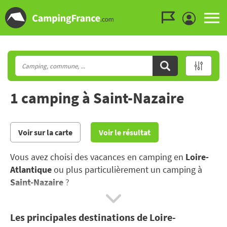
Aller au menu
Aller au contenu
Aller à la recherche
1 camping à Saint-Nazaire
Voir sur la carte
Voir le résultat
Vous avez choisi des vacances en camping en
Loire-
Atlantique
ou plus particulièrement un camping à
Saint-Nazaire
?
La Loire-Atlantique vous raviera avec sa côte
Les principales destinations de Loire-
atlantique, la découverte de Nantes ou des dolmens