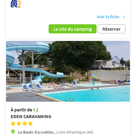
Voir la fiche
Le site du camping
Réserver
À partir de
€
/
EDEN CARAVANING
La Baule-Escoublac,
Loire-Atlantique (44)