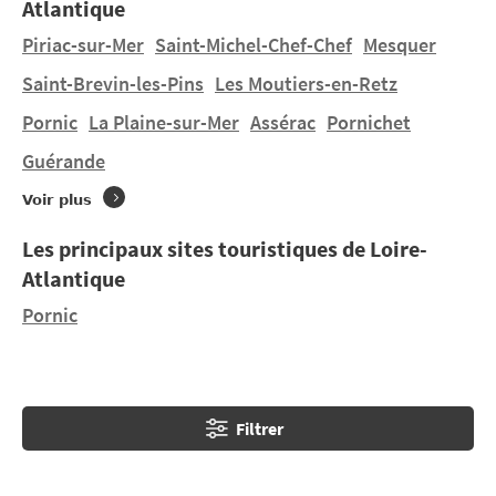
Atlantique
de Pornic.
Piriac-sur-Mer
Saint-Michel-Chef-Chef
Mesquer
Vous souhaitez un séjour un séjour en tente, une
Saint-Brevin-les-Pins
Les Moutiers-en-Retz
location mobil-home à
Saint-Nazaire
dans un beau
Pornic
La Plaine-sur-Mer
Assérac
Pornichet
camping 4 ou 5 étoiles ? Vous trouverez 1 camping à
Saint-Nazaire
et 15 campings à proximité. Découvrez
Guérande
CAMPING DE L'ÈVE et LES ROCHELETS, CAMPING DE
Voir plus
MINDIN situé à
Saint-Brevin-les-Pins
à 7,86 km.
Les principaux sites touristiques de Loire-
Atlantique
Pornic
Filtrer