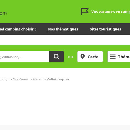
Vos vacances en cam
el camping choisir ?
Nos thématiques
Sites touristiques
Carte
Théma
ou
mping
Occitanie
Gard
Vallabrègues