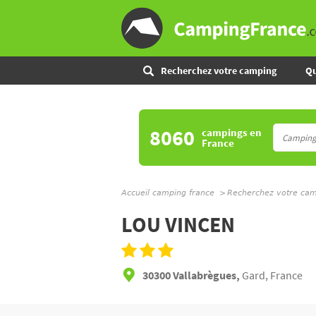
Recherchez votre camping
Qu
8060
campings
en
France
Accueil camping france
Recherchez votre ca
LOU VINCEN
30300 Vallabrègues,
Gard, France