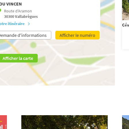
OU VINCEN
Route d'Aramon
30300
Vallabrègues
otre itinéraire
Cé
Demande d'informations
Afficher le numéro
Afficher la carte