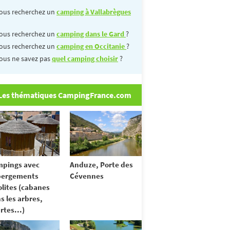
ous recherchez un
camping à Vallabrègues
ous recherchez un
camping dans le Gard
?
ous recherchez un
camping en Occitanie
?
ous ne savez pas
quel camping choisir
?
Les thématiques CampingFrance.com
pings avec
Anduze, Porte des
bergements
Cévennes
olites (cabanes
s les arbres,
rtes...)