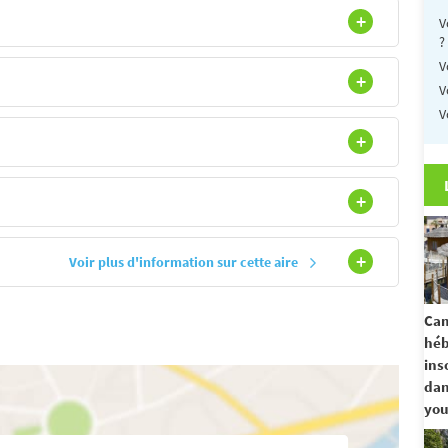
V
?
V
V
V
Voir plus d'information sur cette aire
Cam
hé
ins
dan
you