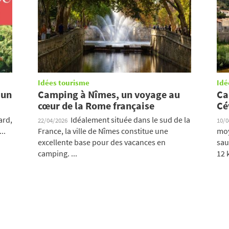
Idées tourisme
Idé
 un
Camping à Nîmes, un voyage au
Ca
cœur de la Rome française
Cé
ard,
Idéalement située dans le sud de la
22/04/2026
10/
..
France, la ville de Nîmes constitue une
moy
excellente base pour des vacances en
sau
camping. ...
12 