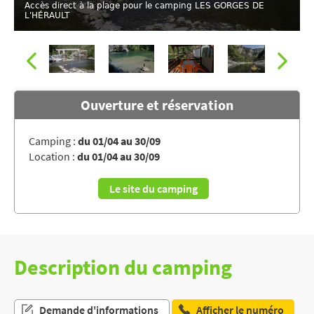
Accès direct à la plage pour le camping LES GORGES DE
L'HÉRAULT
Ouverture et réservation
Camping :
du 01/04 au 30/09
Accès direct à la plage pour le camping LES GORGES DE
Location :
du 01/04 au 30/09
L'HÉRAULT
Le site du camping
Description du camping
Demande d'informations
Afficher le numéro