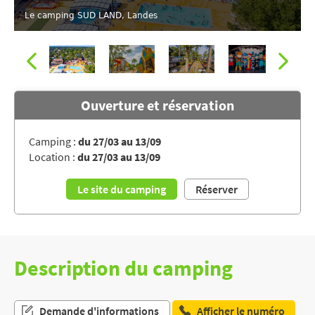
Le camping SUD LAND, Landes
Ouverture et réservation
Camping :
du 27/03 au 13/09
Location :
du 27/03 au 13/09
Le camping SUD LAND, Landes
Le site du camping
Réserver
Description du camping
Demande d'informations
Afficher le numéro