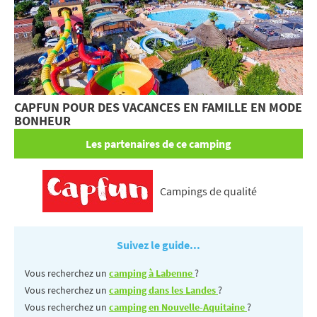
CAPFUN POUR DES VACANCES EN FAMILLE EN MODE
BONHEUR
Les partenaires de ce camping
Campings de qualité
Suivez le guide...
Vous recherchez un
camping à Labenne
?
Vous recherchez un
camping dans les Landes
?
Vous recherchez un
camping en Nouvelle-Aquitaine
?