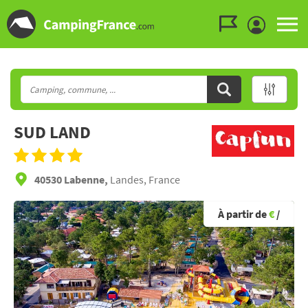
Aller au menu
Aller au contenu
Aller à la recherche
SUD LAND
40530 Labenne,
Landes, France
À partir de
€
/