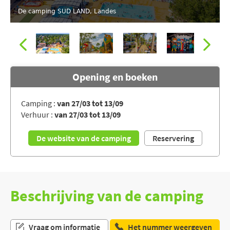
De camping SUD LAND, Landes
Opening en boeken
Camping :
van 27/03 tot 13/09
Verhuur :
van 27/03 tot 13/09
De camping SUD LAND, Landes
De website van de camping
Reservering
Beschrijving van de camping
Vraag om informatie
Het nummer weergeven