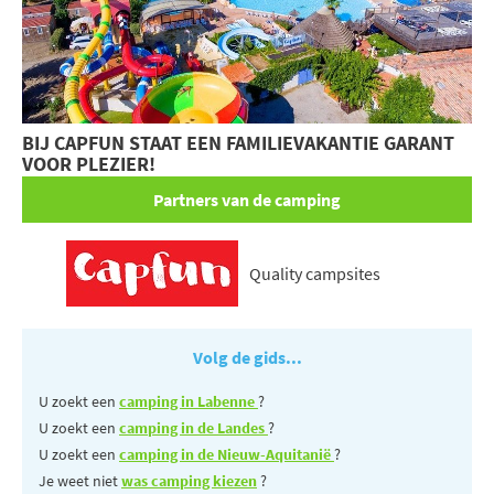
BIJ CAPFUN STAAT EEN FAMILIEVAKANTIE GARANT
VOOR PLEZIER!
Partners van de camping
Quality campsites
Volg de gids...
U zoekt een
camping in Labenne
?
U zoekt een
camping in de Landes
?
U zoekt een
camping in de Nieuw-Aquitanië
?
Je weet niet
was camping kiezen
?