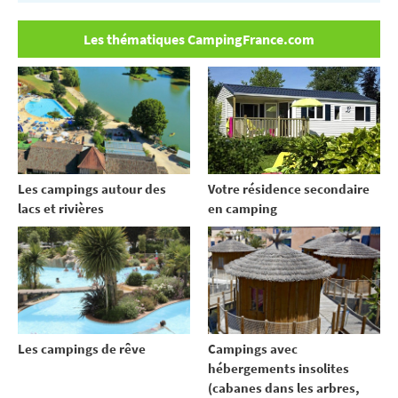
Les thématiques CampingFrance.com
Votre résidence secondaire
Les campings autour des
en camping
lacs et rivières
Les campings de rêve
Campings avec
hébergements insolites
(cabanes dans les arbres,