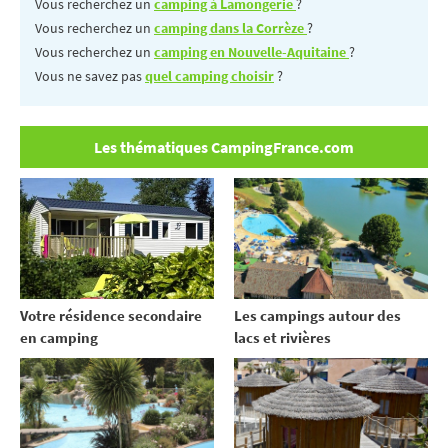
Vous recherchez un
camping à Lamongerie
?
Vous recherchez un
camping dans la Corrèze
?
Vous recherchez un
camping en Nouvelle-Aquitaine
?
Vous ne savez pas
quel camping choisir
?
Les thématiques CampingFrance.com
Votre résidence secondaire
Les campings autour des
en camping
lacs et rivières