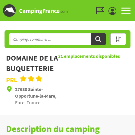
Aller au menu
Aller au contenu
Aller à la recherche
DOMAINE DE LA
31
emplacements disponibles
BUQUETTERIE
PRL
27680 Sainte-
Opportune-la-Mare,
Eure, France
Description du camping