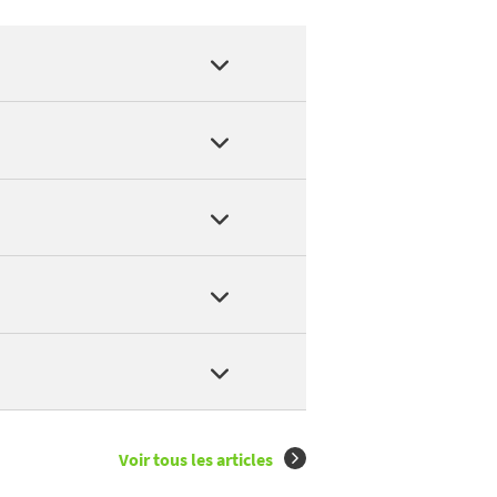
ISE DE L'IMMACULEE CONCEPTION DE WIMEREUX, JARDIN BOTANIQUE DE
ins, de toboggans ou de lagons...
ng propose des loisirs et un encadrement pour s'occuper de vos enf
L OLYMPIC
.
 lacs et rivières à Wimereux
.
Voir tous les articles