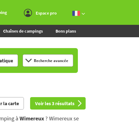
Aller au menu
Aller au contenu
Aller à la recherche
ping
Espace pro
Chaînes de campings
Bons plans
tique
Recherche avancée
r la carte
Voir les 3 résultats
amping à
Wimereux
? Wimereux se