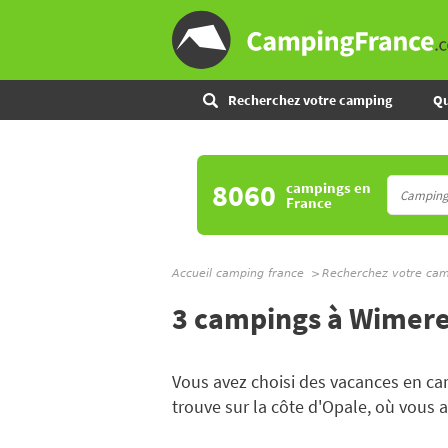
Recherchez votre camping
Qu
8060
campings
en
France
Accueil camping france
Recherchez votre ca
3 campings à Wimer
Vous avez choisi des vacances en c
trouve sur la côte d'Opale, où vous ap