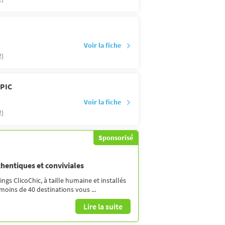
Voir la fiche
2)
PIC
Voir la fiche
2)
Sponsorisé
thentiques et conviviales
gs ClicoChic, à taille humaine et installés
moins de 40 destinations vous ...
Lire la suite