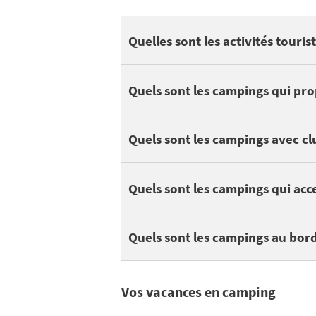
Wimereux se trouve à proximité de Côte 
Quelles sont les activités touri
Vous pourrez également profiter de vos
1 campings à Wimereux disposent d'une pi
Côté nature, découvrez JARDIN BOTANIQU
Quels sont les campings qui pr
Pour sortir avec les enfants, profitez des a
Les enfants et ados apprécient le camping
Quels sont les campings avec c
Voici des campings qui acceptent les an
Quels sont les campings qui ac
On peut trouver 2 campings à Wimereux au
Quels sont les campings au bord
Vos vacances en camping