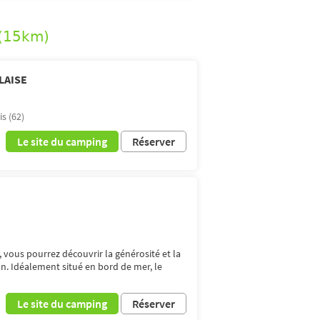
 (15km)
LAISE
s (62)
Le site du camping
Réserver
, vous pourrez découvrir la générosité et la
on. Idéalement situé en bord de mer, le
Le site du camping
Réserver