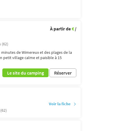
À partir de
€
/
 (62)
 5 minutes de Wimereux et des plages de la
petit village calme et paisible à 15
Le site du camping
Réserver
Voir la fiche
 (62)