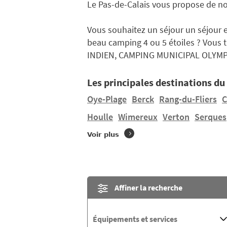
Le Pas-de-Calais vous propose de nomb
Vous souhaitez un séjour un séjour 
beau camping 4 ou 5 étoiles ? Vous 
INDIEN, CAMPING MUNICIPAL OLYMP
Les principales destinations du
Oye-Plage
Berck
Rang-du-Fliers
C
Houlle
Wimereux
Verton
Serques
Voir plus
Affiner la recherche
Équipements et services