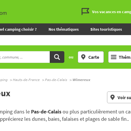
Vos vacances en cam
el camping choisir ?
Nos thématiques
Sites touristiques
Carte
Théma
ou
mping
Hauts-de-France
Pas-de-Calais
Wimereux
eux
Voir su
amping dans le
Pas-de-Calais
ou plus particulièrement un c
précierez les dunes, baies, falaises et plages de sable fin..