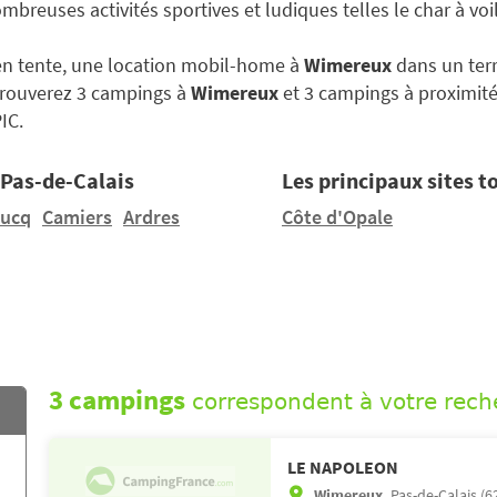
reuses activités sportives et ludiques telles le char à voil
en tente, une location mobil-home à
Wimereux
dans un terr
trouverez 3 campings à
Wimereux
et 3 campings à proximit
IC.
 Pas-de-Calais
Les principaux sites t
ucq
Camiers
Ardres
Côte d'Opale
3 campings
correspondent à votre rech
LE NAPOLEON
Wimereux,
Pas-de-Calais (6