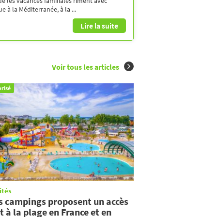
ue les vacances familiales riment avec
 à la Méditerranée, à la ...
Lire la suite
Voir tous les articles
risé
ités
s campings proposent un accès
t à la plage en France et en