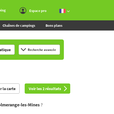
Aller au menu
Aller au contenu
Aller à la recherche
ping
Espace pro
Chaînes de campings
Bons plans
tique
Recherche avancée
r la carte
Voir les 2 résultats
olmerange-les-Mines
?