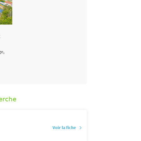
E
ge,
erche
Voir la fiche