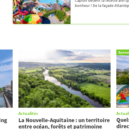
Capfun détient la recette afin q
bonheur ! De la façade Atlantique
Sponso
Actualités
Actual
Quel
ing
La Nouvelle-Aquitaine : un territoire
direc
entre océan, forêts et patrimoine