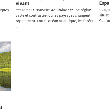
Espa
vivant
elques
La Nouvelle-Aquitaine est une région
16/04/2
07/08/2026
situat
vaste et contrastée, où les paysages changent
Capfun
rapidement. Entre l’océan Atlantique, les forêts
...
ts