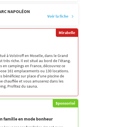
PARC NAPOLÉON
Voir la fiche
Mirabelle
ué à Volstroff en Moselle, dans le Grand
t très riche. Il est situé au bord de l'étang.
s en campings en France, découvrez ce
pose 161 emplacements ou 130 locations.
s bénéficiez sur place d'une piscine de
cine chauffée et vous amuserez dans les
ng. Profitez du sauna.
Sponsorisé
en famille en mode bonheur