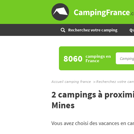
Recherchez votre camping
Qu
8060
campings
en
France
Accueil camping france
Recherchez votre ca
2 campings à proxim
Mines
Vous avez choisi des vacances en c