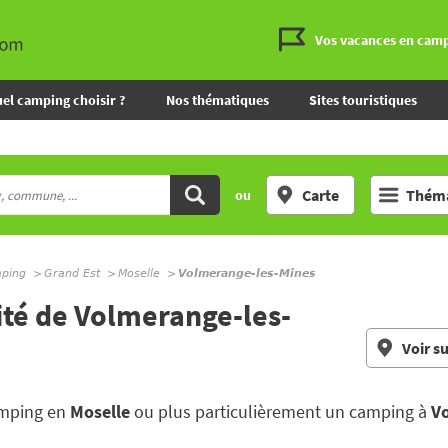
Vos vacances en cam
el camping choisir ?
Nos thématiques
Sites touristiques
Carte
Théma
ou
mping
Grand Est
Moselle
Volmerange-les-Mines
ité de Volmerange-les-
Voir su
amping en
Moselle
ou plus particulièrement un camping à
V