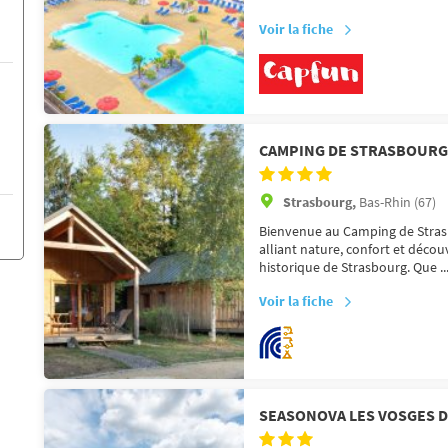
Voir la fiche
CAMPING DE STRASBOURG
Strasbourg,
Bas-Rhin (67)
Bienvenue au Camping de Strasb
alliant nature, confort et déco
historique de Strasbourg. Que ..
Voir la fiche
SEASONOVA LES VOSGES 