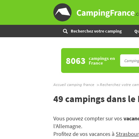
Recherchez votre camping
Qu
8063
campings
en
France
Accueil camping france
Recherchez votre ca
49 campings dans le
Vous pouvez compter sur vos
vacanc
l’Allemagne.
Profitez de vos vacances à
Strasbou