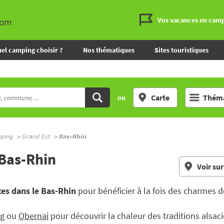
Vos vacances en cam
el camping choisir ?
Nos thématiques
Sites touristiques
Carte
Théma
ou
mping
Grand Est
Bas-Rhin
 Bas-Rhin
Voir sur
es dans le Bas-Rhin
pour bénéficier à la fois des charmes de
rg
ou
Obernai
pour découvrir la chaleur des traditions alsac