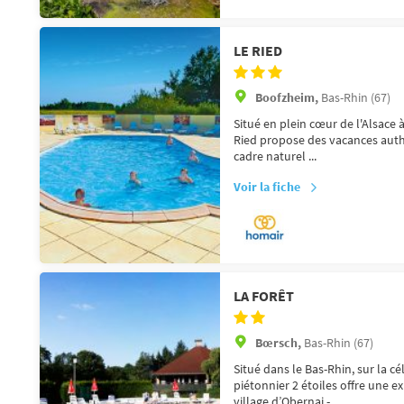
LE RIED
Boofzheim,
Bas-Rhin (67)
Situé en plein cœur de l'Alsace 
Ried propose des vacances auth
cadre naturel ...
Voir la fiche
LA FORÊT
Bœrsch,
Bas-Rhin (67)
Situé dans le Bas-Rhin, sur la c
piétonnier 2 étoiles offre une 
village d’Obernai - ...