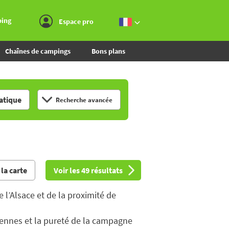
Aller au menu
Aller au contenu
Aller à la recherche
ping
Espace pro
Chaînes de campings
Bons plans
tique
Recherche avancée
 la carte
Voir les 49 résultats
 l’Alsace et de la proximité de
iennes et la pureté de la campagne