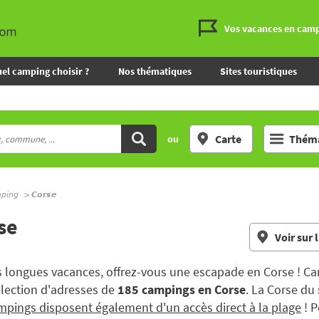
Vos vacances en cam
el camping choisir ?
Nos thématiques
Sites touristiques
Carte
Théma
ou
mping
Corse
se
Voir sur 
s longues vacances, offrez-vous une escapade en Corse ! C
élection d'adresses de
185 campings en Corse
. La Corse du
mpings disposent également d'un accès direct à la plage
! P