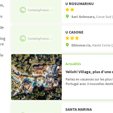
U ROSUMARINU
am,
es
Sari-Solenzara,
Corse Sud 
s
 de
U CASONE
ping
ore
Ghisonaccia,
Haute Corse (
t
Île
Actualités
Yelloh! Village, plus d’une
Partez en vacances sur les plus
Portugal avec 3 nouvelles destin
SANTA MARINA