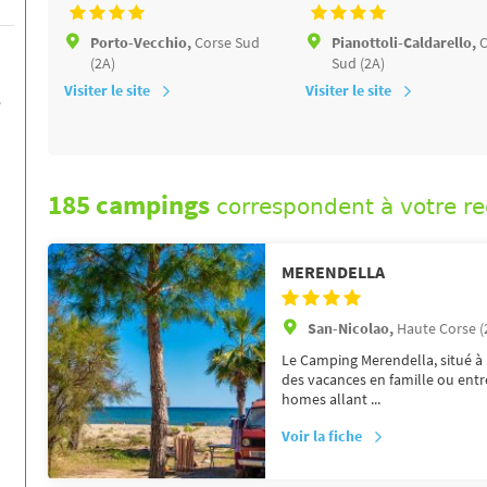
Porto-Vecchio,
Corse Sud
Pianottoli-Caldarello,
C
(2A)
Sud (2A)
Visiter le site
Visiter le site
e
185 campings
correspondent à votre r
MERENDELLA
San-Nicolao,
Haute Corse (
Le Camping Merendella, situé à M
des vacances en famille ou entr
homes allant ...
Voir la fiche