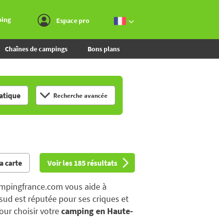
Aller au menu
Aller au contenu
Aller à la recherche
ping
Espace pro
Chaînes de campings
Bons plans
tique
Recherche avancée
la carte
Voir les 185 résultats
ampingfrance.com vous aide à
 sud est réputée pour ses criques et
our choisir votre
camping en Haute-