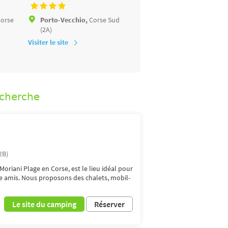
orse
Porto-Vecchio,
Corse Sud
San-Nicolao,
Haute Cors
(2A)
Visiter le site
Visiter le site
echerche
2B)
oriani Plage en Corse, est le lieu idéal pour
e amis. Nous proposons des chalets, mobil-
Le site du camping
Réserver