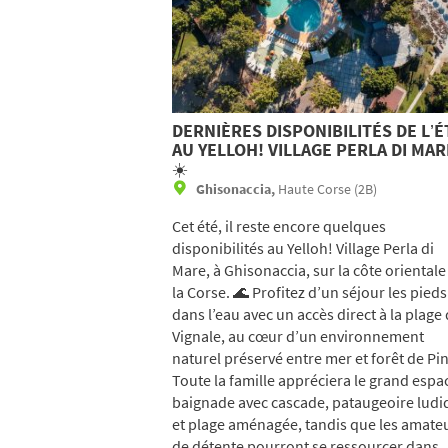
DERNIÈRES DISPONIBILITÉS DE L’É
AU YELLOH! VILLAGE PERLA DI MAR
☀️
Ghisonaccia,
Haute Corse (2B)
Cet été, il reste encore quelques
disponibilités au Yelloh! Village Perla di
Mare, à Ghisonaccia, sur la côte orientale
la Corse. 🌊 Profitez d’un séjour les pieds
dans l’eau avec un accès direct à la plage
Vignale, au cœur d’un environnement
naturel préservé entre mer et forêt de Pin
Toute la famille appréciera le grand espa
baignade avec cascade, pataugeoire ludi
et plage aménagée, tandis que les amate
de détente pourront se ressourcer dans