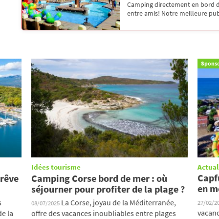
Camping directement en bord de
entre amis! Notre meilleure publi
Sponso
Idées tourisme
Actual
Capf
 rêve
Camping Corse bord de mer : où
en m
séjourner pour profiter de la plage ?
s
La Corse, joyau de la Méditerranée,
27/02/2
08/07/2025
vacanc
e la
offre des vacances inoubliables entre plages