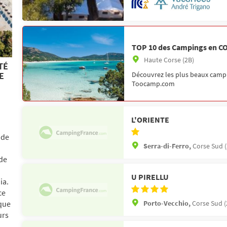
TOP 10 des Campings en C
Haute Corse (2B)
TÉ
Découvrez les plus beaux campi
E
Toocamp.com
L'ORIENTE
 de
Serra-di-Ferro,
Corse Sud (
 de
U PIRELLU
ia.
ce
Porto-Vecchio,
Corse Sud (
que
urs