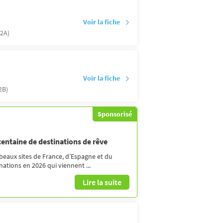
Voir la fiche
(2A)
Voir la fiche
2B)
Sponsorisé
 centaine de destinations de rêve
 beaux sites de France, d’Espagne et du
ations en 2026 qui viennent ...
Lire la suite