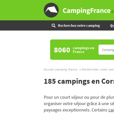
Recherchez votre camping
Qu
8060
campings
en
France
Accueil camping france
Recherchez votre ca
185 campings en Cor
Pour un court séjour ou pour de plu
organiser votre séjour grâce à une s
paysages exceptionnels. Certains
ca