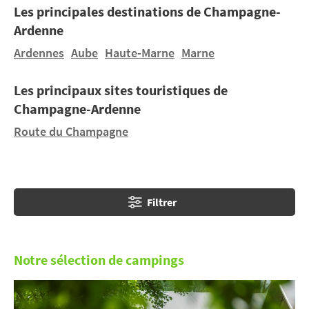
Les principales destinations de Champagne-
Ardenne
En
vacances au camping en Champagne-Ardenne
,
vous ferez halte à Epernay, capitale du vin des rois, le
Ardennes
Aube
Haute-Marne
Marne
champagne. Au milieu des vignes, sur les petits
chemins, tentez de percer les mystères d’une région
Les principaux sites touristiques de
qui pétille, comme son vin.
Champagne-Ardenne
Route du Champagne
Filtrer
Notre sélection de campings