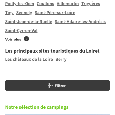
nombreux parcs de ce jardin de la France.
Poilly-lez-Gien
Coullons
Villemurlin
Triguères
Tigy
Sennely
Saint-Père-sur-Loire
Vous souhaitez un séjour un séjour en tente, une
Saint-Jean-de-la-Ruelle
Saint-Hilaire-les-Andrésis
location mobil-home à
Chécy
dans un terrain à taille
humaine ? Vous trouverez 1 camping à
Chécy
et 1
Saint-Cyr-en-Val
camping à proximité. Découvrez CAMPING MUNICIPAL
Voir plus
LES PATURES et CAMPING D'OLIVET situé à
Olivet
à
8,38 km.
Les principaux sites touristiques du Loiret
Les châteaux de la Loire
Berry
Filtrer
Notre sélection de campings