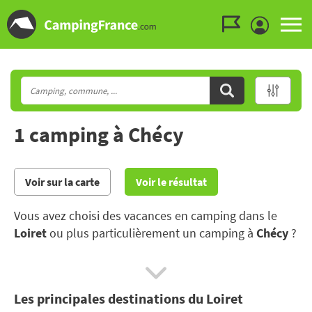
Aller au menu
Aller au contenu
Aller à la recherche
1 camping à Chécy
Voir sur la carte
Voir le résultat
Vous avez choisi des vacances en camping dans le
Loiret
ou plus particulièrement un camping à
Chécy
?
Partir en vacances dans le Loiret, c’est marier nature
et culture : de la forteresse de Sully-sur-Loire
Les principales destinations du Loiret
jusqu’au château de Chamerolles, profitez de