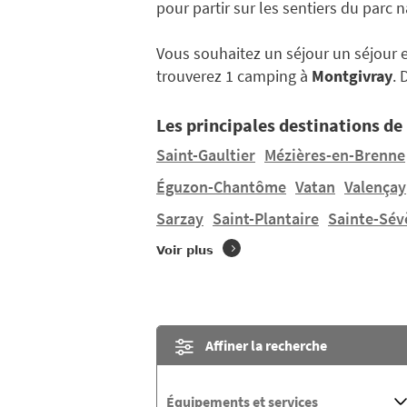
pour partir sur les sentiers du parc 
Vous souhaitez un séjour un séjour 
trouverez 1 camping à
Montgivray
.
Les principales destinations de 
Saint-Gaultier
Mézières-en-Brenne
Éguzon-Chantôme
Vatan
Valençay
Sarzay
Saint-Plantaire
Sainte-Sév
Voir plus
Affiner la recherche
Équipements et services