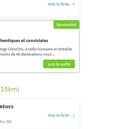
Voir la fiche
Sponsorisé
thentiques et conviviales
gs ClicoChic, à taille humaine et installés
moins de 40 destinations vous ...
Lire la suite
 (15km)
FRÊNES
Voir la fiche
dre (36)