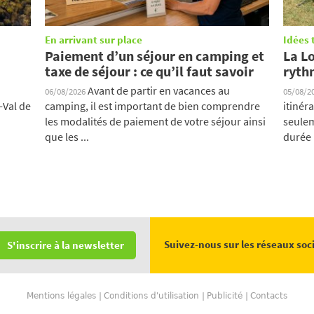
En arrivant sur place
Idées 
Paiement d’un séjour en camping et
La Lo
taxe de séjour : ce qu’il faut savoir
ryth
Avant de partir en vacances au
06/08/2026
05/08/2
-Val de
camping, il est important de bien comprendre
itinér
les modalités de paiement de votre séjour ainsi
seulem
que les ...
durée .
Suivez-nous sur les réseaux soc
S'inscrire à la newsletter
Mentions légales
Conditions d'utilisation
Publicité
Contacts