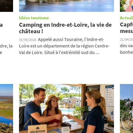
Idées tourisme
Actual
Capf
la
Camping en Indre-et-Loire, la vie de
mesu
château !
Appelé aussi Touraine, l’Indre-et-
21/04/2
01/06/2026
des va
dre, la
Loire est un département de la région Centre-
bonheu
e
Val de Loire. Situé à l'extrémité sud du ...