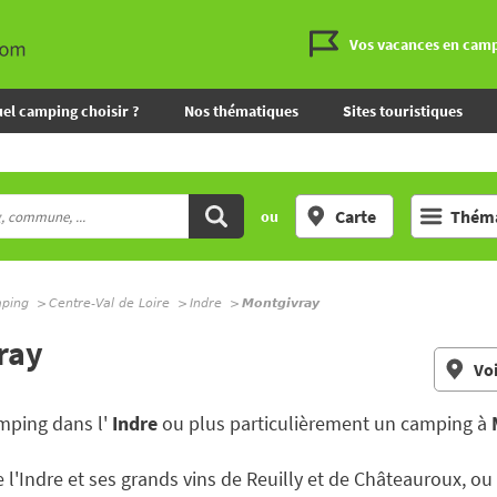
Vos vacances en cam
el camping choisir ?
Nos thématiques
Sites touristiques
Carte
Théma
ou
mping
Centre-Val de Loire
Indre
Montgivray
ray
Voi
mping dans l'
Indre
ou plus particulièrement un camping à
l'Indre et ses grands vins de Reuilly et de Châteauroux, o