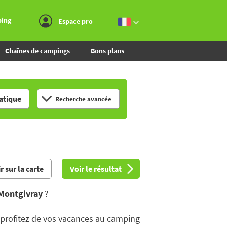
Aller au menu
Aller au contenu
Aller à la recherche
ping
Espace pro
Chaînes de campings
Bons plans
tique
Recherche avancée
r sur la carte
Voir le résultat
Montgivray
?
u profitez de vos vacances au camping