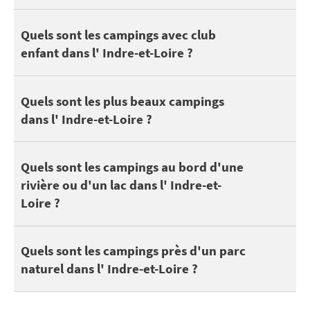
Les enfants et ados apprécient le camping pour se faire des amis
Quels sont les campings avec club
enfant dans l' Indre-et-Loire ?
Decouvrez notre sélection de
campings avec un mini-club enfant 
Un beau camping n'est pas toujours qu'une question de classem
Quels sont les plus beaux campings
dans l' Indre-et-Loire ?
Dans l' Indre-et-Loire, on peut trouver 50 campings au bord d'un
Quels sont les campings au bord d'une
rivière ou d'un lac dans l' Indre-et-
Loire ?
Se situer à proximité d’un parc naturel est formidable pour pro
Quels sont les campings près d'un parc
naturel dans l' Indre-et-Loire ?