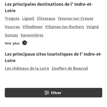
Les principales destinations de l' Indre-et-
En
camping en Indre-et-Loire
, découvrez également
Loire
Azay-le-Rideau, ainsi que Villandry et ses jardins. En
Indre-et-Loire, les plus jeunes pourront s'émerveiller
Trogues
Ligueil
Chisseaux
Yzeures-sur-Creuse
devant les poissons du grand
aquarium du Val de
Vouvray
Villedômer
Villaines-les-Rochers
Veigné
Loire
.
Sonzay
Savonnières
Voir plus
Les principaux sites touristiques de l' Indre-et-
Loire
Les châteaux de la Loire
ZooParc de Beauval
Filtrer