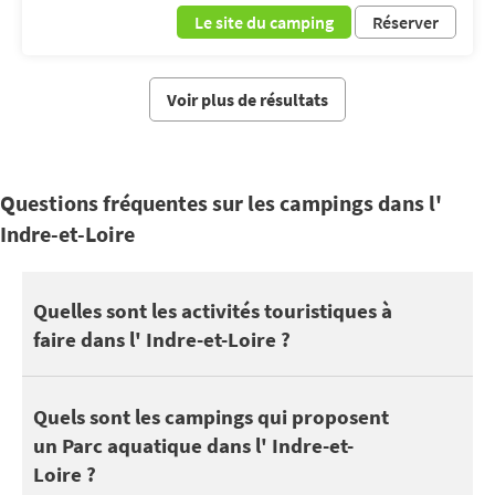
Le site du camping
Réserver
Voir plus de résultats
Questions fréquentes sur les campings dans l'
Indre-et-Loire
L' Indre-et-Loire propose des sites touristiques à découvrir : Le
Quelles sont les activités touristiques à
faire dans l' Indre-et-Loire ?
Vous pourrez également profiter de vos vacances dans l' Indre-e
Si 28 campings dans l' Indre-et-Loire disposent d'au moins une 
Quels sont les campings qui proposent
un Parc aquatique dans l' Indre-et-
Découvrez tous les
campings avec un parc aquatique dans l' Indr
Loire ?
Consultez notre sélection de
campings avec une piscine couverte