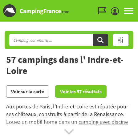
Aller au menu
Aller au contenu
Aller à la recherche
57 campings dans l' Indre-et-
Loire
Voir sur la carte
Voir les 57 résultats
Aux portes de Paris, l'Indre-et-Loire est réputée pour
ses châteaux, construits à partir de la Renaissance.
Louez un mobil home dans un
camping avec piscine
et découvrez les célèbres châteaux de la Loire,
Tours
ou
Amboise
par exemple.