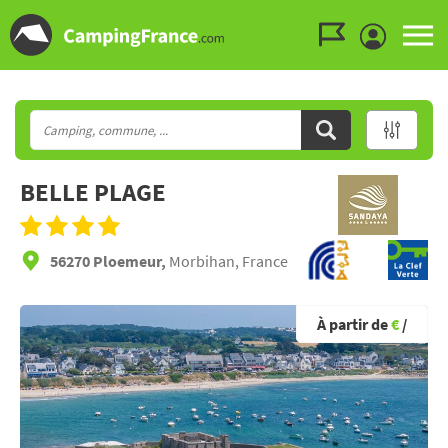
Aller au menu
Aller au contenu
Aller à la recherche
BELLE PLAGE
56270 Ploemeur,
Morbihan, France
À partir de
€
/