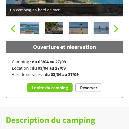
Un camping en bord de mer
Ouverture et réservation
Camping :
du 03/04 au 27/09
Location :
du 03/04 au 27/09
Activités sportives pour petits et grands
Aire de services :
du 03/04 au 27/09
Le site du camping
Réserver
Description du camping