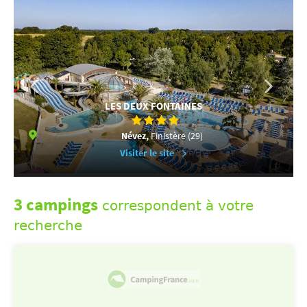
LES DEUX FONTAINES
Névez,
Finistère (29)
Visiter le site
3 campings
correspondent à votre
recherche