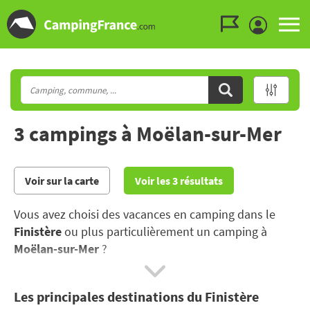
Aller au menu
Aller au contenu
Aller à la recherche
3 campings à Moëlan-sur-Mer
Voir sur la carte
Voir les 3 résultats
Vous avez choisi des vacances en camping dans le
Finistère
ou plus particulièrement un camping à
Moëlan-sur-Mer
?
Entre la Manche et l'océan atlantique, le Finistère
Les principales destinations du Finistère
possède des atouts exceptionnels, avec une côte à