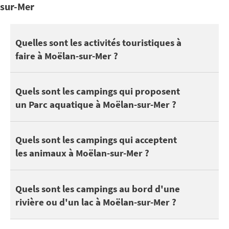
sur-Mer
Moëlan-sur-Mer se trouve à proximité de Concarneau, Pointe du 
Quelles sont les activités touristiques à
faire à Moëlan-sur-Mer ?
Vous pourrez également profiter de vos vacances à Moëlan-sur-Me
Côté nature, découvrez Forêt domaniale de Carnoët à Quimperlé, 
1 campings à Moëlan-sur-Mer disposent d'une piscine. Selon les
Quels sont les campings qui proposent
Pour sortir avec les enfants, profitez des attractions à proximité 
un Parc aquatique à Moëlan-sur-Mer ?
Voici des campings qui acceptent les animaux à Moëlan-sur-Mer
Quels sont les campings qui acceptent
les animaux à Moëlan-sur-Mer ?
On peut trouver 2 campings à Moëlan-sur-Mer au bord d'un lac o
Quels sont les campings au bord d'une
rivière ou d'un lac à Moëlan-sur-Mer ?