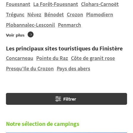
l'aspect souvent magique et un patrimoine historique
Fouesnant
La Forêt-Fouesnant
Clohars-Carnoët
et religieux à découvrir.
Trégunc
Névez
Bénodet
Crozon
Plomodiern
Plobannalec-Lesconil
Penmarch
Vous souhaitez un séjour un séjour en tente, une
location mobil-home à
Moëlan-sur-Mer
dans un
Voir plus
terrain à taille humaine ? Vous trouverez 3 campings à
Moëlan-sur-Mer
et 13 campings à proximité.
Les principaux sites touristiques du Finistère
Découvrez L'ÎLE PERCÉE, LA GRANDE LANDE, TAL AR
Concarneau
Pointe du Raz
Côte de granit rose
MOOR.
Presqu’Ile du Crozon
Pays des abers
Filtrer
Notre sélection de campings