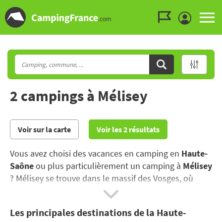
Aller au menu
Aller au contenu
Aller à la recherche
2 campings à Mélisey
Voir sur la carte
Voir les 2 résultats
Vous avez choisi des vacances en camping en
Haute-
Saône
ou plus particulièrement un camping à
Mélisey
? Mélisey se trouve dans le massif des Vosges, où
grands espaces et nature généreuse se côtoient..
Les principales destinations de la Haute-
Vos vacances en Haute-Saône vous permettront de