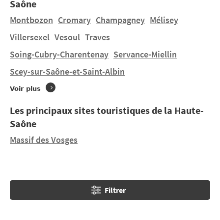
Saône
profiter d’un cadre naturel aux paysages variés,
propice à de longues randonnées parmi les
Montbozon
Cromary
Champagney
Mélisey
nombreux châteaux et abbayes.
Villersexel
Vesoul
Traves
Soing-Cubry-Charentenay
Servance-Miellin
Vous souhaitez un séjour un séjour en tente, une
location mobil-home à
Mélisey
dans un terrain à
Scey-sur-Saône-et-Saint-Albin
taille humaine ? Vous trouverez 2 campings à
Mélisey
Voir plus
et 1 camping à proximité. Découvrez LA PIERRE,
CAMPING DES MILLE ÉTANGS et LES BALLASTIÈRES -
Les principaux sites touristiques de la Haute-
VOSGES DU SUD situé à
Champagney
à 8,35 km.
Saône
Massif des Vosges
Filtrer