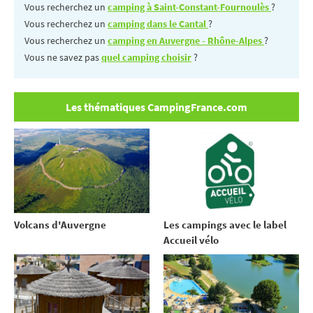
Vous recherchez un
camping à Saint-Constant-Fournoulès
?
Vous recherchez un
camping dans le Cantal
?
Vous recherchez un
camping en Auvergne - Rhône-Alpes
?
Vous ne savez pas
quel camping choisir
?
Les thématiques CampingFrance.com
Volcans d'Auvergne
Les campings avec le label
Accueil vélo