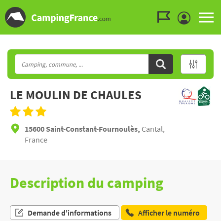
Aller au menu
Aller au contenu
Aller à la recherche
LE MOULIN DE CHAULES
15600 Saint-Constant-Fournoulès,
Cantal,
France
Description du camping
Demande d'informations
Afficher le numéro