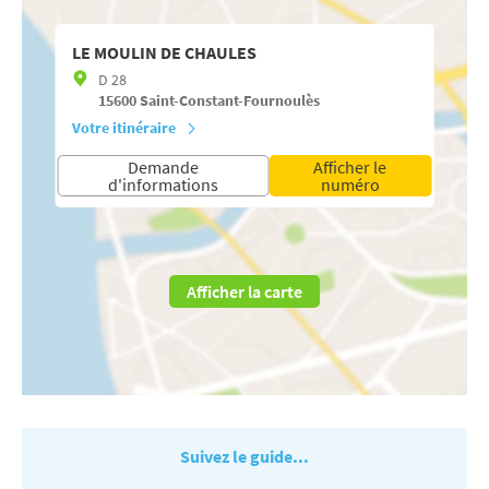
LE MOULIN DE CHAULES
D 28
15600
Saint-Constant-Fournoulès
Votre itinéraire
Demande
Afficher le
d'informations
numéro
Afficher la carte
Suivez le guide...