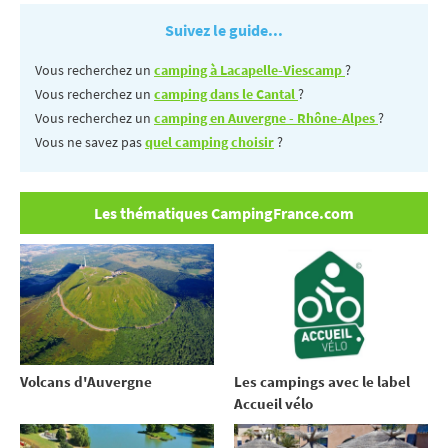
Suivez le guide...
Vous recherchez un
camping à Lacapelle-Viescamp
?
Vous recherchez un
camping dans le Cantal
?
Vous recherchez un
camping en Auvergne - Rhône-Alpes
?
Vous ne savez pas
quel camping choisir
?
Les thématiques CampingFrance.com
Volcans d'Auvergne
Les campings avec le label
Accueil vélo