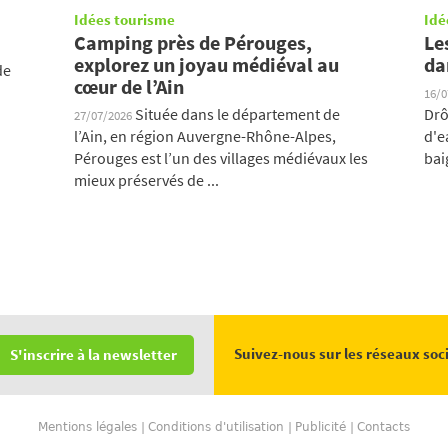
Idées tourisme
Idé
Camping près de Pérouges,
Le
explorez un joyau médiéval au
da
de
cœur de l’Ain
16/
Située dans le département de
Drô
27/07/2026
l’Ain, en région Auvergne-Rhône-Alpes,
d'e
Pérouges est l’un des villages médiévaux les
bai
mieux préservés de ...
Suivez-nous sur les réseaux soc
S'inscrire à la newsletter
Mentions légales
Conditions d'utilisation
Publicité
Contacts