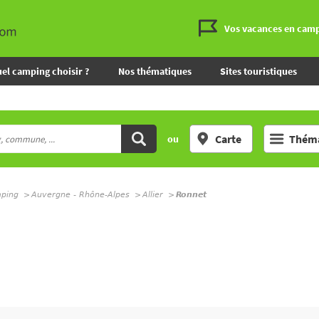
Vos vacances en cam
el camping choisir ?
Nos thématiques
Sites touristiques
Carte
Théma
ou
mping
Auvergne - Rhône-Alpes
Allier
Ronnet