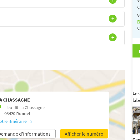
V
V
V
R
V
Les
A CHASSAGNE
lab
Lieu-dit La Chassagne
03420
Ronnet
otre itinéraire
Demande d'informations
Afficher le numéro
Cam