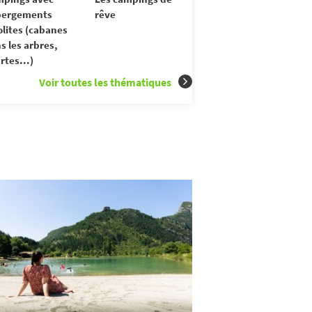
bergements
rêve
olites (cabanes
s les arbres,
rtes...)
Voir toutes les thématiques