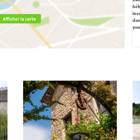
hé
ins
Afficher la carte
dan
you