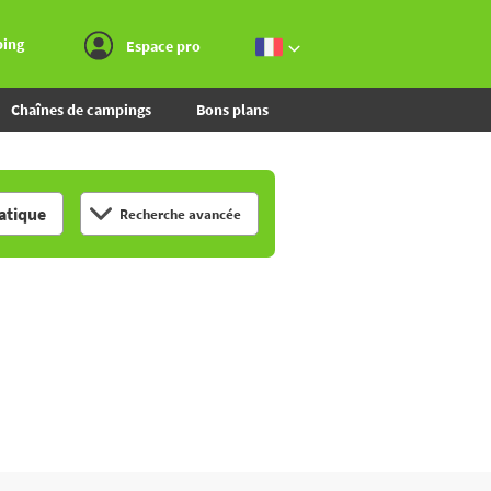
Aller au menu
Aller au contenu
Aller à la recherche
ping
Espace pro
Chaînes de campings
Bons plans
tique
Recherche avancée