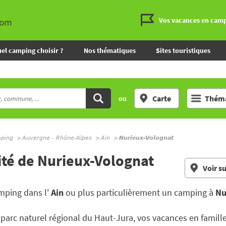
Vos vacances en cam
el camping choisir ?
Nos thématiques
Sites touristiques
Carte
Théma
ou
mping
Auvergne - Rhône-Alpes
Ain
Nurieux-Volognat
ité de Nurieux-Volognat
Voir su
mping dans l'
Ain
ou plus particulièrement un camping à
Nu
parc naturel régional du Haut-Jura, vos vacances en famille 