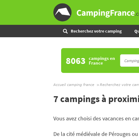
Recherchez votre camping
Qu
8063
campings
en
France
Accueil camping france
Recherchez votre ca
7 campings à proxim
Vous avez choisi des vacances en ca
De la cité médiévale de Pérouges ou 