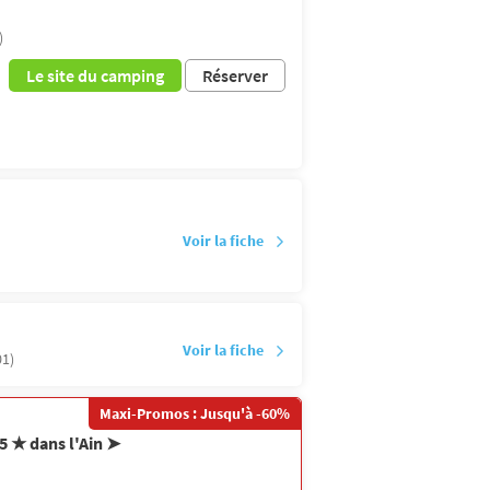
)
Le site du camping
Réserver
Voir la fiche
Voir la fiche
01)
Maxi-Promos : Jusqu'à -60%
5 ★ dans l'Ain ➤