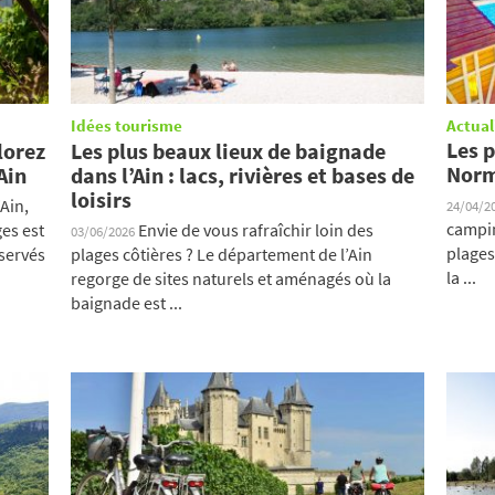
Idées tourisme
Actual
Les 
lorez
Les plus beaux lieux de baignade
Norm
Ain
dans l’Ain : lacs, rivières et bases de
loisirs
Ain,
24/04/2
campin
es est
Envie de vous rafraîchir loin des
03/06/2026
plages
éservés
plages côtières ? Le département de l’Ain
la ...
regorge de sites naturels et aménagés où la
baignade est ...