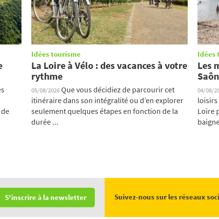
Idées tourisme
Idées 
e
La Loire à Vélo : des vacances à votre
Les m
rythme
Saôn
es
Que vous décidiez de parcourir cet
05/08/2026
04/08/2
itinéraire dans son intégralité ou d’en explorer
loisir
 de
seulement quelques étapes en fonction de la
Loire 
durée ...
baigner
Suivez-nous sur les réseaux soc
S'inscrire à la newsletter