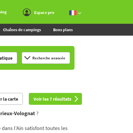
Aller au menu
Aller au contenu
Aller à la recherche
ping
Espace pro
Chaînes de campings
Bons plans
tique
Recherche avancée
r la carte
Voir les 7 résultats
rieux-Volognat
?
dans l’Ain satisfont toutes les