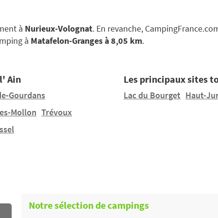
ement à
Nurieux-Volognat
. En revanche, CampingFrance.com
amping à
Matafelon-Granges à 8,05 km
.
l' Ain
Les principaux sites to
de-Gourdans
Lac du Bourget
Haut-Ju
yes-Mollon
Trévoux
ssel
Notre sélection de campings