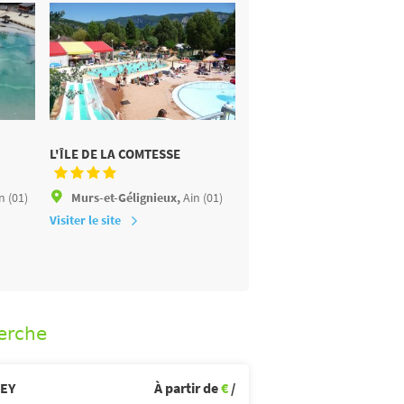
L'ÎLE DE LA COMTESSE
DOMAINE DE MÉPILLAT
n (01)
Murs-et-Gélignieux,
Ain (01)
Saint-Nizier-le-Boucho
(01)
Visiter le site
Visiter le site
erche
EY
À partir de
€
/