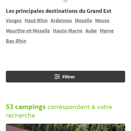
toutes les régions de l’Hexagone… Et votre séjour en
Les principales destinations du Grand Est
camping sera toujours à un tarif très intéressant
quand vous partez hors-saison.
Vosges
Haut-Rhin
Ardennes
Moselle
Meuse
Meurthe-et-Moselle
Haute-Marne
Aube
Marne
Bas-Rhin
Filtrer
53 campings
correspondent à votre
recherche