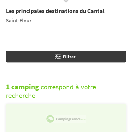
toutes les régions de l’Hexagone… Et votre séjour en
Les principales destinations du Cantal
camping sera toujours à un tarif très intéressant
quand vous partez hors-saison.
Saint-Flour
Filtrer
1 camping
correspond à votre
recherche