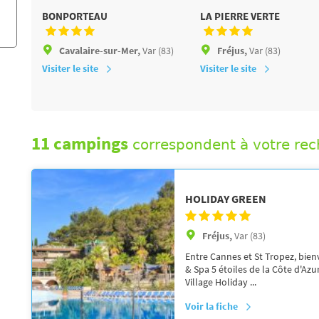
BONPORTEAU
LA PIERRE VERTE
Cavalaire-sur-Mer,
Var (83)
Fréjus,
Var (83)
Visiter le site
Visiter le site
11 campings
correspondent à votre re
HOLIDAY GREEN
Fréjus,
Var (83)
Entre Cannes et St Tropez, bien
& Spa 5 étoiles de la Côte d'Azu
Village Holiday ...
Voir la fiche