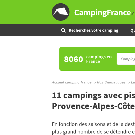
Recherchez votre camping
Qu
8060
campings
en
France
Accueil camping france
Nos thématiques
Le
11 campings avec pis
Provence-Alpes-Côte
En fonction des saisons et de la des
plus grand nombre de se détendre en