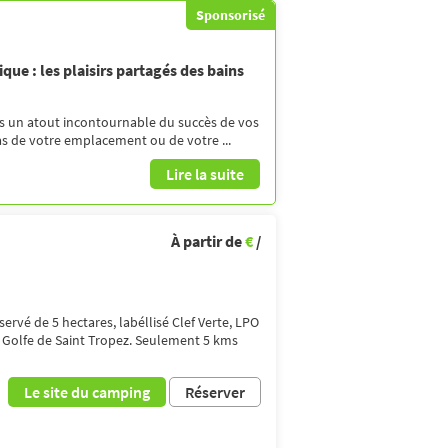
Sponsorisé
ue : les plaisirs partagés des bains
s un atout incontournable du succès de vos
s de votre emplacement ou de votre ...
Lire la suite
À partir de
€
/
ervé de 5 hectares, labéllisé Clef Verte, LPO
 Golfe de Saint Tropez. Seulement 5 kms
Le site du camping
Réserver