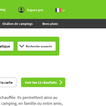
Aller au menu
Aller au contenu
Aller à la recherche
ping
Espace pro
Chaînes de campings
Bons plans
tique
Recherche avancée
 la carte
Voir les 11 résultats
hauffée. Ils permettent ainsi au
 camping, en famille ou entre amis,