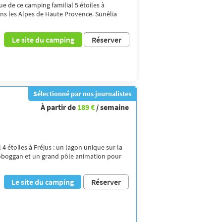
e de ce camping familial 5 étoiles à
ns les Alpes de Haute Provence. Sunêlia
Le site du camping
Réserver
Sélectionné par nos journalistes
À partir de
189 €
/ semaine
 4 étoiles à Fréjus : un lagon unique sur la
 toboggan et un grand pôle animation pour
Le site du camping
Réserver