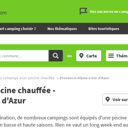
Vos vacances en cam
el camping choisir ?
Nos thématiques
Sites touristiques
Carte
Théma
ou
s campings avec piscine chauffée
Provence-Alpes-Côte d'Azur
cine chauffée -
 d'Azur
Voir sur
tination, de nombreux campings sont équipés d'une piscine c
 basse et haute saisons. Rien ne vaut un long week-end au