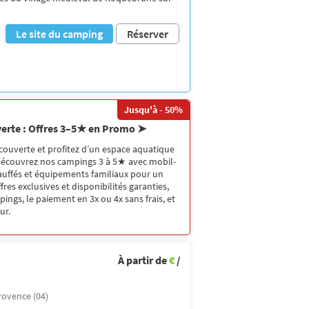
Le site du camping
Réserver
Jusqu'à - 50%
verte : Offres 3–5★ en Promo ➤
couverte et profitez d’un espace aquatique
 Découvrez nos campings 3 à 5★ avec mobil-
auffés et équipements familiaux pour un
fres exclusives et disponibilités garanties,
ings, le paiement en 3x ou 4x sans frais, et
ur.
À partir de
€
/
rovence (04)