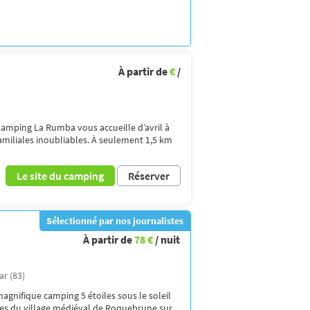
À partir de
€
/
e Camping La Rumba vous accueille d’avril à
miliales inoubliables. À seulement 1,5 km
Le site du camping
Réserver
Sélectionné par nos journalistes
À partir de
78 €
/ nuit
ar (83)
agnifique camping 5 étoiles sous le soleil
rtes du village médiéval de Roquebrune sur