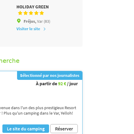
HOLIDAY GREEN
LA BAUME LA PALMERAIE
Fréjus,
Var (83)
Fréjus,
Var (83)
Visiter le site
Visiter le site
cherche
Sélectionné par nos journalistes
À partir de
92 €
/ jour
venue dans l'un des plus prestigieux Resort
r ! Plus qu'un camping dans le Var, Yelloh!
Le site du camping
Réserver