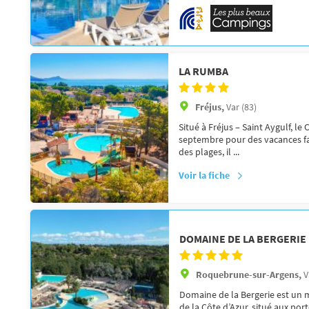
LA RUMBA
Fréjus,
Var (83)
Situé à Fréjus – Saint Aygulf, l
septembre pour des vacances fa
des plages, il ...
Voir la fiche
DOMAINE DE LA BERGERIE
Roquebrune-sur-Argens,
V
Domaine de la Bergerie est un m
de la Côte d’Azur, situé aux po