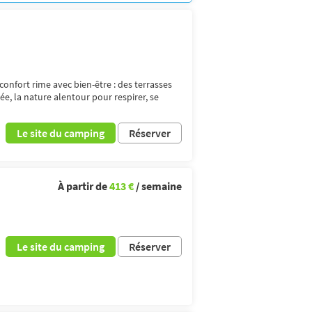
confort rime avec bien-être : des terrasses
ée, la nature alentour pour respirer, se
Le site du camping
Réserver
À partir de
413 €
/ semaine
Le site du camping
Réserver