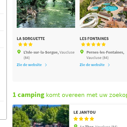
LA SORGUETTE
LES FONTAINES
L’Isle-sur-la-Sorgue,
Vaucluse
Pernes-les-Fontaines,
(84)
Vaucluse (84)
Zie de website
Zie de website
1 camping
komt overeen met uw zoeko
LE JANTOU
Le Thor,
Vaucluse (84)