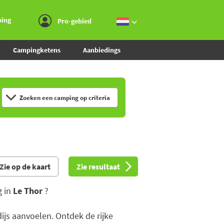
Ga naar menu
Ga naar inhoud
Ga naar zoeken
ping
Pro-gebied
Campingketens
Aanbiedings
Zoeken een camping op criteria
Zie op de kaart
Zie resultaat
g in
Le Thor
?
ijs aanvoelen. Ontdek de rijke