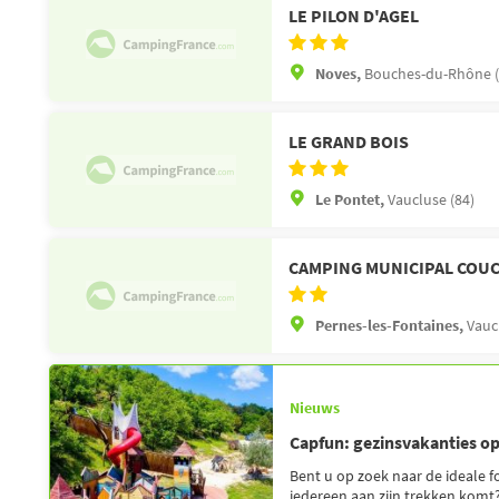
LE PILON D'AGEL
Noves,
Bouches-du-Rhône (
LE GRAND BOIS
Le Pontet,
Vaucluse (84)
CAMPING MUNICIPAL COU
Pernes-les-Fontaines,
Vauc
Nieuws
Capfun: gezinsvakanties o
Bent u op zoek naar de ideale 
iedereen aan zijn trekken komt? 