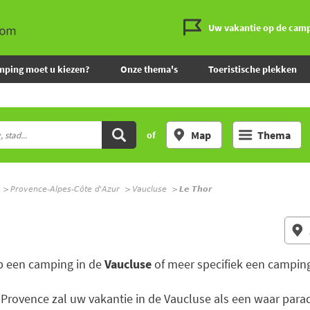
Uw vakantie op de cam
mping moet u kiezen?
Onze thema's
Toeristische plekken
Map
Thema
of
Provence-Alpes-Côte d'Azur
Vaucluse
Le Thor
p een camping in de
Vaucluse
of meer specifiek een campin
rovence zal uw vakantie in de Vaucluse als een waar parad