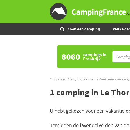
Zoek een camping
Welke ca
8060
campings
in
Frankrijk
Ontvangst CampingFrance
Zoek een camping
1 camping in Le Thor
U hebt gekozen voor een vakantie o
Temidden de lavendelvelden van de P