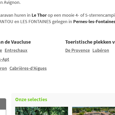
an Avignon.
acaravan huren in
Le Thor
op een mooie 4- of 5-sterrencampi
 JANTOU en LES FONTAINES gelegen in
Pernes-les-Fontaine
n de Vaucluse
Toeristische plekken 
e
Entrechaux
De Provence
Lubéron
s-Apt
ron
Cabrières-d’Aigues
Onze selecties