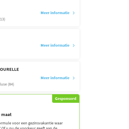
Meer informatie
13)
Meer informatie
COURELLE
Meer informatie
luse (84)
Gesponsord
p maat
formule voor een gezinsvakantie waar
Of u nu de voorkeur geeft aan de ...