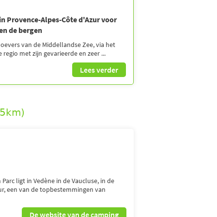
in Provence-Alpes-Côte d'Azur voor
 en de bergen
oevers van de Middellandse Zee, via het
 regio met zijn gevarieerde en zeer ...
Lees verder
15km)
Parc ligt in Vedène in de Vaucluse, in de
zur, een van de topbestemmingen van
De website van de camping