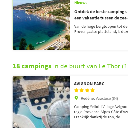
Nieuws
Ontdek de beste campings 
een vakantie tussen de zee
Van de hoge bergtoppen tot de 
Provençaalse platteland, is deze
18 campings
in de buurt van Le Thor (
AVIGNON PARC
Vedène,
Vaucluse (84)
Camping Yelloh! Village Avignon 
regio Provence-Alpes-Côte d'A
Frankrijk dankzij de zon, de ...