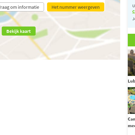
U
raag om informatie
Het nummer weergeven
C
J
Bekijk kaart
Lu
Cam
mee