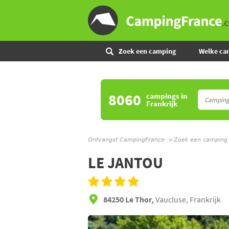
Zoek een camping
Welke ca
8060
campings
in
Frankrijk
Ontvangst CampingFrance
Zoek een camping
LE JANTOU
84250 Le Thor,
Vaucluse, Frankrijk