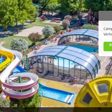
Camp
Verh
D