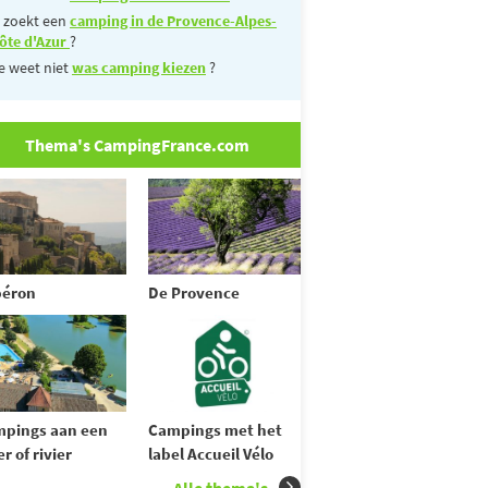
 zoekt een
camping in de Provence-Alpes-
ôte d'Azur
?
e weet niet
was camping kiezen
?
Thema's CampingFrance.com
béron
De Provence
pings aan een
Campings met het
r of rivier
label Accueil Vélo