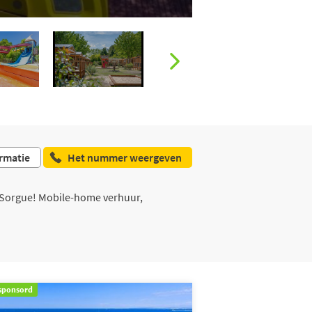
rmatie
Het nummer weergeven
a Sorgue! Mobile-home verhuur,
sponsord