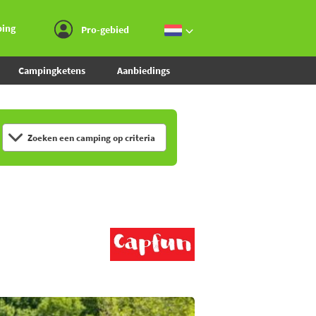
Ga naar menu
Ga naar inhoud
Ga naar zoeken
ping
Pro-gebied
Campingketens
Aanbiedings
Zoeken een camping op criteria