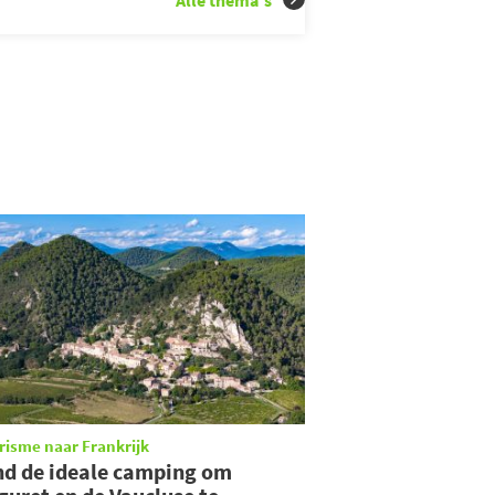
Alle thema's
risme naar Frankrijk
nd de ideale camping om