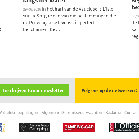
langs het water
Sé
be
In het hart van de Vaucluse is L'Isle-
29/06/2026
sur-la-Sorgue een van die bestemmingen die
30/
de Provençaalse levensstijl perfect
de 
e
belichamen. De ...
kar
regi
Volg ons op de netwerken :
Inschrijven to our newsletter
Wettelijke bepalingen
Algemene Gebruiksvoorwaarden
Reclame
Contact