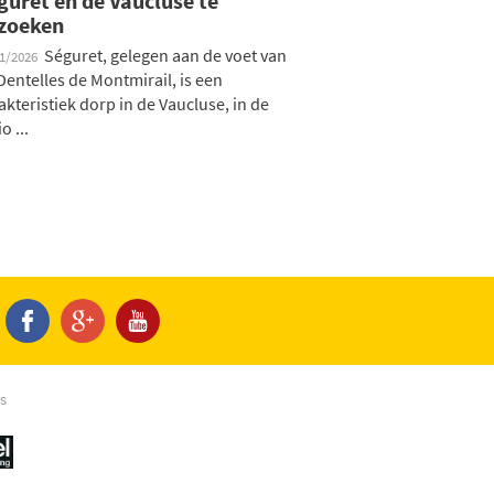
guret en de Vaucluse te
zoeken
Séguret, gelegen aan de voet van
01/2026
Dentelles de Montmirail, is een
akteristiek dorp in de Vaucluse, in de
o ...
s