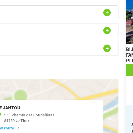
BI
FA
PL
E JANTOU
535, chemin des Coudelières
84250
Le Thor
U
w route
U