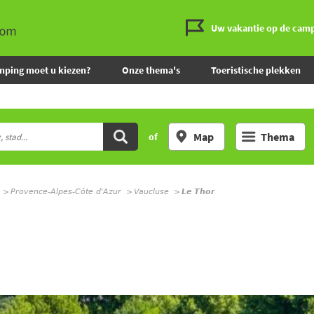
Uw vakantie op de cam
mping moet u kiezen?
Onze thema's
Toeristische plekken
Map
Thema
of
Provence-Alpes-Côte d'Azur
Vaucluse
Le Thor