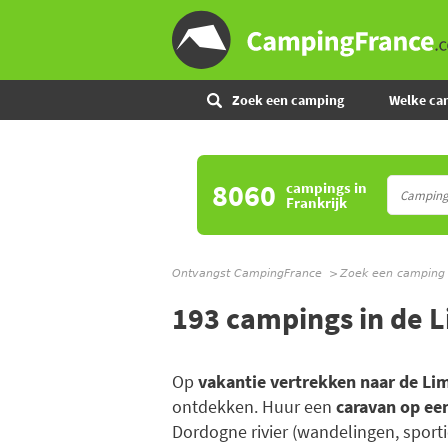
Zoek een camping
Welke ca
8060
campings
in
Frankrijk
Ontvangst CampingFrance
Zoek een camping
193 campings in de 
Op
vakantie vertrekken naar de Li
ontdekken. Huur een
caravan op e
Dordogne rivier (wandelingen, sportie