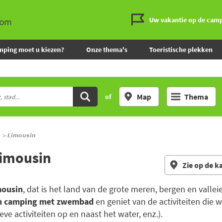
Uw vakantie op de cam
mping moet u kiezen?
Onze thema's
Toeristische plekken
Map
Thema
of
Limousin
Limousin
Zie op de k
mousin
, dat is het land van de grote meren, bergen en valle
en camping met zwembad
en geniet van de activiteiten di
ve activiteiten op en naast het water, enz.).