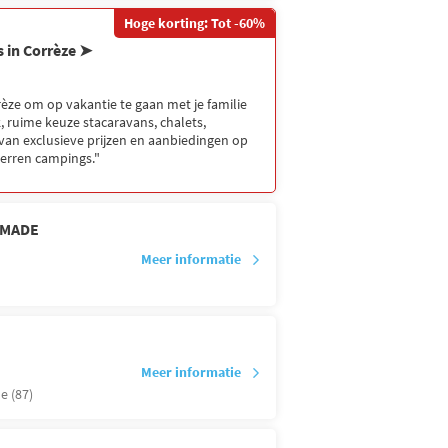
Hoge korting: Tot -60%
s in Corrèze ➤
èze om op vakantie te gaan met je familie
, ruime keuze stacaravans, chalets,
 van exclusieve prijzen en aanbiedingen op
sterren campings."
AMADE
Meer informatie
Meer informatie
e (87)