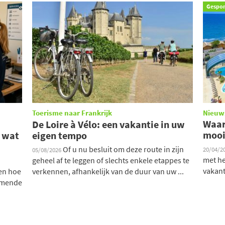
Gespo
Toerisme naar Frankrijk
Nieuw
Waar
De Loire à Vélo: een vakantie in uw
mooi
: wat
eigen tempo
Of u nu besluit om deze route in zijn
20/04/2
05/08/2026
met he
geheel af te leggen of slechts enkele etappes te
vakant
ten hoe
verkennen, afhankelijk van de duur van uw ...
komende