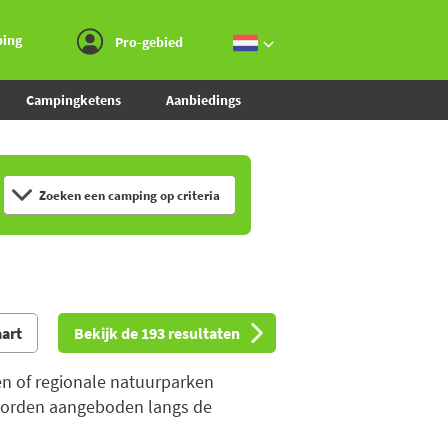
Ga naar menu
Ga naar inhoud
Ga naar zoeken
ping
Pro-gebied
Campingketens
Aanbiedings
Zoeken een camping op criteria
aart
Bekijk de 193 resultaten
ien of regionale natuurparken
e worden aangeboden langs de