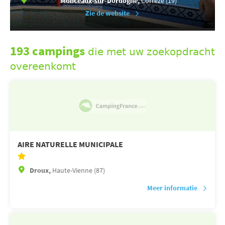
Monceaux-sur-Dordogne,
Corrèze (19)
Zie de website
193 campings
die met uw zoekopdracht
overeenkomt
AIRE NATURELLE MUNICIPALE
Droux,
Haute-Vienne (87)
Meer informatie