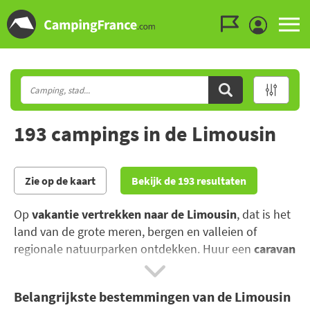
Ga naar menu
Ga naar inhoud
Ga naar zoeken
193 campings in de Limousin
Zie op de kaart
Bekijk de 193 resultaten
Op
vakantie vertrekken naar de Limousin
, dat is het
land van de grote meren, bergen en valleien of
regionale natuurparken ontdekken. Huur een
caravan
op een camping met zwembad
en geniet van de
activiteiten die worden aangeboden langs de
Belangrijkste bestemmingen van de Limousin
Dordogne rivier (wandelingen, sportieve activiteiten