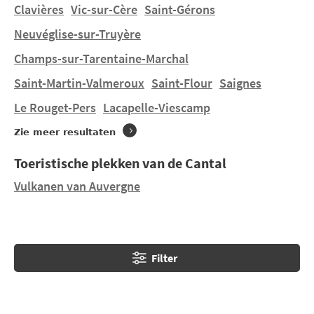
Massief genesteld zijn te ontdekken.
Clavières
Vic-sur-Cère
Saint-Gérons
Neuvéglise-sur-Truyère
U wilt verblijven in een tent, een stacaravan huren in
Champs-sur-Tarentaine-Marchal
Marcolès
op een terrein van aanvaardbare grootte ? U
vindt 1 camping in
Marcolès
. Ontdek CAMPING
Saint-Martin-Valmeroux
Saint-Flour
Saignes
MUNICIPAL L'ETANG DES HIRONDELLES.
Le Rouget-Pers
Lacapelle-Viescamp
Zie meer resultaten
Toeristische plekken van de Cantal
Vulkanen van Auvergne
Filter