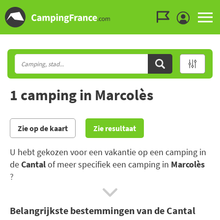
Ga naar menu
Ga naar inhoud
Ga naar zoeken
1 camping in Marcolès
Zie op de kaart
Zie resultaat
U hebt gekozen voor een vakantie op een camping in
de
Cantal
of meer specifiek een camping in
Marcolès
?
Geniet van uw verblijf op de camping in de Cantal om
Belangrijkste bestemmingen van de Cantal
de pittoreske dorpjes die in het hart van het Centraal